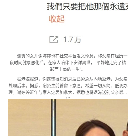
谢贤的女儿谢婷婷也在社交平台发文悼念，称父亲在经历一
段时间健康恶化后，在家人陪伴下安详离世，“平静地走完了精
彩而丰盛的一生”。
据港媒报道，谢霆锋得知消息后已紧急从内地返港，为父亲
处理后事。据悉，谢贤生前曾留下意愿，希望一切从简、低调办
理。谢婷婷近年与家人定居加拿大，据悉也将返港送别父亲最后
一程。