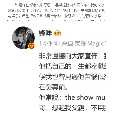
谢霆锋在悼念文中写道：“非常遗憾向大家宣布，我的父亲
谢贤已经离开我们了。”他回忆父亲“把自己的一生都奉献给影视
与娱乐，希望把欢乐和笑容带给每一位观众”，并提到父亲常说
的那句话——“the show must go on”(表演必须继续下去)。谢霆
锋表示，希望大家记住父亲“永远充满魅力、充满笑容的完美身
影”，不必太过伤心，因为谢贤会觉得那样“不够潇洒”。