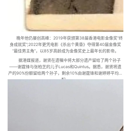
晚年他仍屡创高峰：2019年获颁第38届香港电影金像奖“终
身成就奖”;2022年更凭电影《杀出个黄昏》夺得第40届金像奖
“最佳男主角”，以85岁高龄成为金像奖史上最年长的影帝。
据港媒报道，谢贤在遗嘱中将大部分遗产留给了两个孙子
——谢霆锋与张柏芝的儿子Lucas和Quintus。据悉，谢贤将遗
产的90%份额留给两个孙子，剩余10%由谢霆锋和谢婷婷平均分
配。