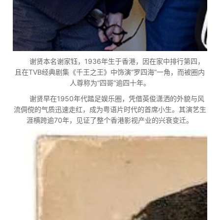
谢贤本名谢家钰，1936年生于香港，因在家中排行第四，
且在TVB经典剧集《千王之王》中饰演“罗四海”一角，而被圈内
人尊称为“四哥”逾四十年。
谢贤早在1950年代踏足娱乐圈，凭借英俊潇洒的外貌与风
流倜傥的气质迅速走红，成为粤语片时代的首席小生。其演艺生
涯横跨逾70年，见证了整个香港影视产业的兴衰变迁。