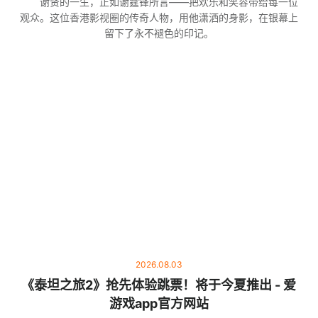
谢贤的一生，正如谢霆锋所言——把欢乐和笑容带给每一位
观众。这位香港影视圈的传奇人物，用他潇洒的身影，在银幕上
留下了永不褪色的印记。
2026.08.03
《泰坦之旅2》抢先体验跳票！将于今夏推出 - 爱
游戏app官方网站