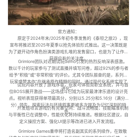
官方通知：
原定于2024年末/2025年初冬季发售的《泰坦之旅2》，现
宣布将推迟至2025年夏季以抢先体验形式推出。这一决策既是
为了避开动作角色扮演类游戏扎堆的发售窗口，也是为了让作品
获得应有的关注度。
Grimlore团队对近期试玩demo引发的热烈反响深表感激。
数以千计的玩家参与了测试直播并填写问卷，超过92%的参与者
给予"积极"或"非常积极"的评价。尤其令团队振奋的是，系列老
玩家盛赞本作"在继承原作精髓的同时，通过现代化系统实现了
试玩内容开放了游戏序章，玩家可体验双职业系统，并与首
进化"。
位BOSS展开激战——这场战斗已成为玩家最津津乐道的设计亮
点。视听表现获得单项最高分，分别以5.25分和5.16分（满分6
分）领先，探索玩法与环境叙事更被多次提及为记忆深刻的特
开发组坦言游戏仍有完善空间：战斗流畅度、技能瞄准机制
色。
与平衡性已在调整中，性能优化将持续推进。根据社区建议，自
定义操控方案、强化UI提示等改进已进入开发流程。
Grimlore Games重申将打造名副其实的系列续作，在致敬