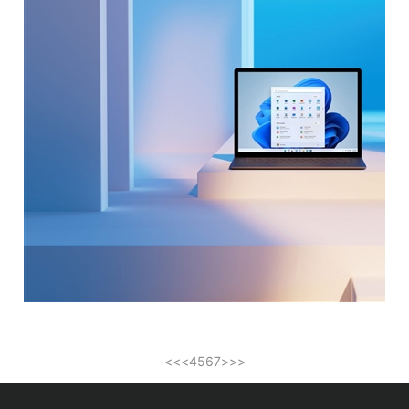
<<
<
4
5
6
7
>
>>