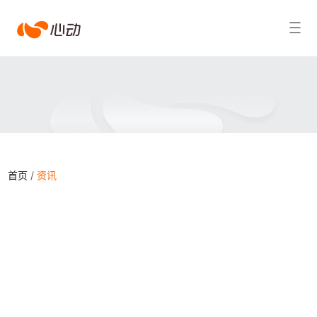
爱
搜索结果
游
戏
app
体
首页
育
/
资讯