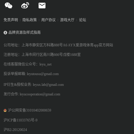
免责声明
隐私政策
用户协议
游戏大厅
论坛
品牌资源及样式指南
公司地址：上海市静安区万科路888号A6 AYX爱游戏体育app官方网站
注册地址：上海市闵行区南川路666号戊楼1688室
在线客服微信公众号：leyu_net
投诉举报邮箱: leyutousu@gmail.com
IP衍生&授权业务: leyux.lab@gmail.com
发行合作: leyucooperation@gmail.com
沪公网安备31010402000659
沪ICP备11033765号-9
沪B2-20120024