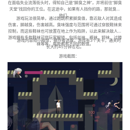
在面临失业流落街头时，得知自己是“脚臭之神”，并将前往“脚臭
天堂”找回你的王位。在这途中，如果有人挡你的路，那就臭死
他们。
游戏玩法很简单，通过跑跳积累脚臭值，靠近敌人对其造成
伤害，脚越臭，伤害越高。臭味强度与范围将可通过穿脱鞋袜来
控制，而这些鞋袜也可放置在地上作为陷阱，以此来解决敌人。
游戏拥有多款鞋袜可供玩家解锁，包括丝袜、裤袜、短袜、过膝
游戏内容短小精悍，据作者透露，游戏有3个关卡，通关时
袜等等，每款都有不同的数值。
长大约45分钟左右。
游戏截图：