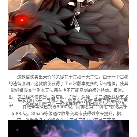
这款信使卖出天价的关键在于其独一无二性。由于一个古老
的遗留漏洞，这款信使获得了比正常版本更多的宝石槽位，使其
能够镶嵌其他副本无法拥有也不可能复刻的额外特效。报道指
出，这已经不仅仅是一款皮肤，而是一件独一无二的收藏级艺术
买家stasik并非等闲之辈。他是全Steam平台等级最高的用
品——而收藏家们愿意为一款这样的物品掏出跑车级别的价钱。
户——其账号等级已突破6000级，而排名第二的用户仅略高于
5000级。Steam等级通过收集交易卡获得徽章来提升，据估
算，他为此投入的资金在36万美元到100万美元不等。