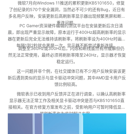
微软7月向Windows 11推送的累积更新KB5101650，修复
了创纪录的570个安全漏洞，当然必不可少的还有Bug，近日有
多名用户反映，安装更新后高刷新率显示器出现频繁黑屏和断线
重连问题。
PC Gamer资深硬件编辑的测试平台在安装更新后次日清
晨，即出现严重显示故障，原本运行于400Hz超高刷新率的显示
器在更新后完全无法维持该刷新率，将刷新率设为400Hz时画面
每隔1到2秒就会黑屏一次，显示器不断尝试重新连接。
调整至360Hz或300Hz后，闪烁和断线虽然有所缓解但仍
然无法正常使用，最终必须将刷新率降至240Hz，显示器才恢复
稳定运行。
这一问题并非个例，在社交媒体已有不少用户反映安装该更
新后遇到类似的显示与显卡驱动冲突问题，其中AMD显卡用户反
馈比例较高。
微软表示已收到用户反馈并正在进行调查，以确认高刷新率
显示器无法正常工作及相关显卡驱动冲突是否与KB5101650直
接相关。在官方修复方案发布之前，受影响用户可暂时降低显示
器刷新率作为临时解决方案。