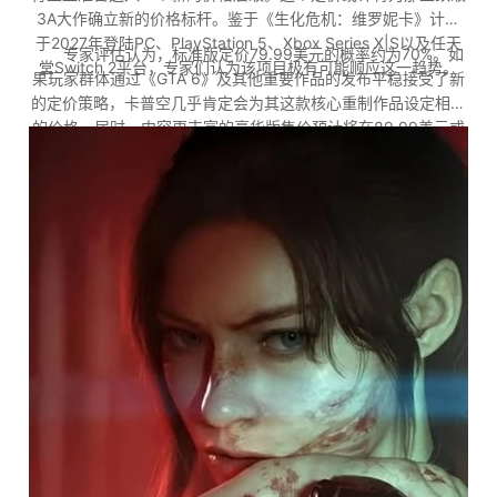
3A大作确立新的价格标杆。鉴于《生化危机：维罗妮卡》计划
于2027年登陆PC、PlayStation 5、Xbox Series X|S以及任天
专家评估认为，标准版定价79.99美元的概率约为70%。如
堂Switch 2平台，专家们认为该项目极有可能顺应这一趋势。
果玩家群体通过《GTA 6》及其他重要作品的发布平稳接受了新
的定价策略，卡普空几乎肯定会为其这款核心重制作品设定相同
的价格。届时，内容更丰富的豪华版售价预计将在89.99美元或
99.99美元左右。