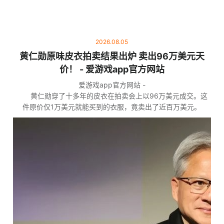
2026.08.05
黄仁勋原味皮衣拍卖结果出炉 卖出96万美元天
价！ - 爱游戏app官方网站
爱游戏app官方网站 -
黄仁勋穿了十多年的皮衣在拍卖会上以96万美元成交。这
件原价仅1万美元就能买到的衣服，竟卖出了近百万美元。