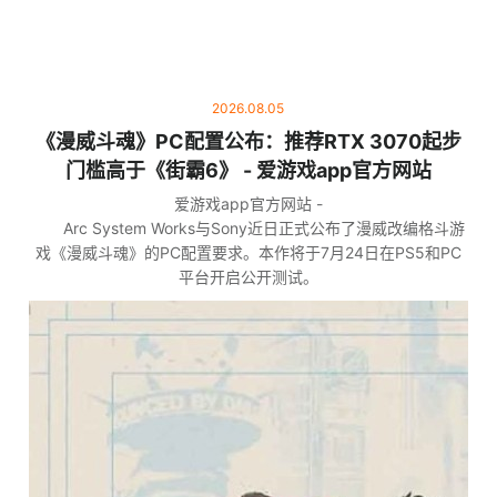
2026.08.05
《漫威斗魂》PC配置公布：推荐RTX 3070起步
门槛高于《街霸6》 - 爱游戏app官方网站
爱游戏app官方网站 -
Arc System Works与Sony近日正式公布了漫威改编格斗游
戏《漫威斗魂》的PC配置要求。本作将于7月24日在PS5和PC
平台开启公开测试。