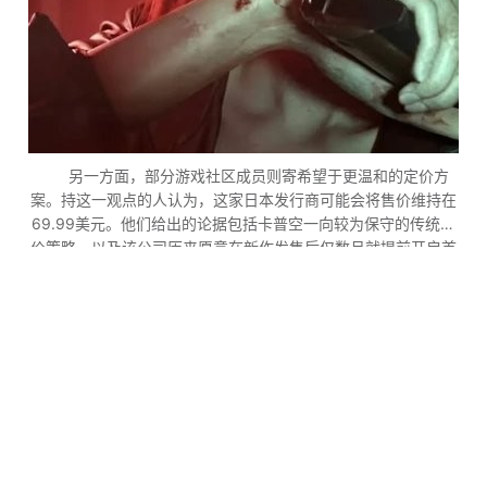
另一方面，部分游戏社区成员则寄希望于更温和的定价方
案。持这一观点的人认为，这家日本发行商可能会将售价维持在
69.99美元。他们给出的论据包括卡普空一向较为保守的传统定
价策略，以及该公司历来愿意在新作发售后仅数月就提前开启首
轮折扣的营销习惯。