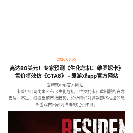
2026.08.05
高达80美元！专家预测《生化危机：维罗妮卡》
售价将效仿《GTA6》 - 爱游戏app官方网站
爱游戏app官方网站 -
卡普空公司尚未公布《生化危机：维罗妮卡》重制版的官方
售价。不过，根据当前市场趋势，分析师们对这款即将推出的恐
怖游戏做出较为准确的定价预测。