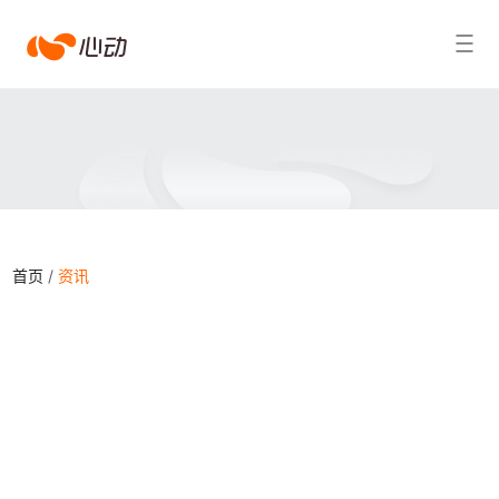
爱
搜索结果
游
戏
app
体
首页
育
/
资讯