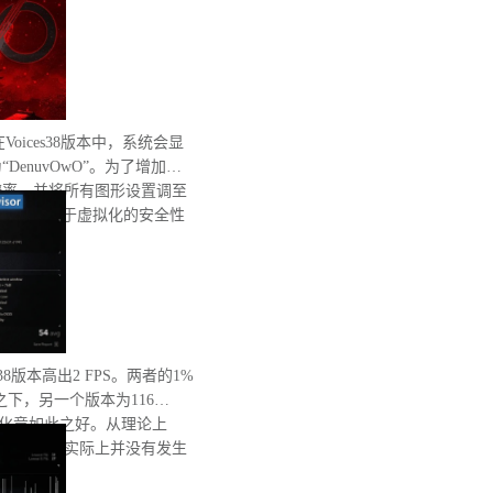
在Voices38版本中，系统会显
enuvOwO”。为了增加处
辨率，并将所有图形设置调至
完整性和基于虚拟化的安全性
有重启。
8版本高出2 FPS。两者的1%
之下，另一个版本为116
优化竟如此之好。从理论上
低性能，但实际上并没有发生