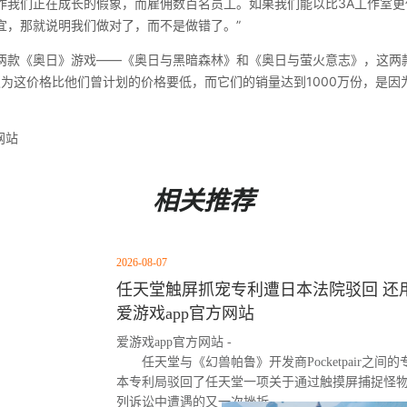
作我们正在成长的假象，而雇佣数百名员工。如果我们能以比3A工作室更
宜，那就说明我们做对了，而不是做错了。”
两款《奥日》游戏——《奥日与黑暗森林》和《奥日与萤火意志》，这两
认为这价格比他们曾计划的价格要低，而它们的销量达到1000万份，是
网站
相关推荐
2026-08-07
任天堂触屏抓宠专利遭日本法院驳回 还用
爱游戏app官方网站
爱游戏app官方网站 -
任天堂与《幻兽帕鲁》开发商Pocketpair之
本专利局驳回了任天堂一项关于通过触摸屏捕捉怪
列诉讼中遭遇的又一次挫折。