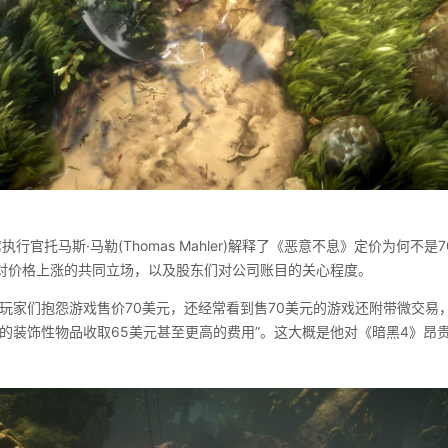
执行官托马斯·马勒(Thomas Mahler)解释了《恶意不息》定价为何不
对价格上涨的共同立场，以及股东们对公司账目的关心程度。
到玩家们抱怨游戏售价70美元，还经常看到售70美元的游戏还附带微交易
粹的装饰性物品收取65美元甚至更高的费用”。这大概是他对《暗黑4》昂