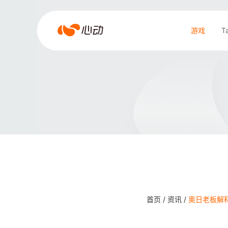
爱
游戏
T
游
戏
搜索结果
app
体
育
首页 /
资讯 /
奥日老板解释