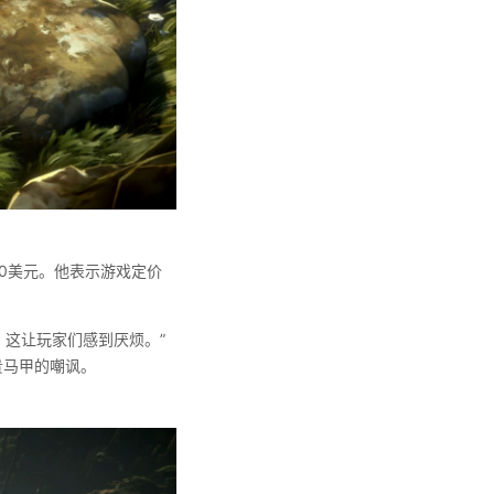
是70美元。他表示游戏定价
，这让玩家们感到厌烦。”
贵马甲的嘲讽。