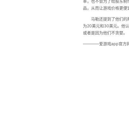
率，也不会为了给股东制
品，从而让游戏价格更便
马勒还提到了他们的
为20美元和30美元。他
或者是因为他们不贪婪。
————爱游戏app官方