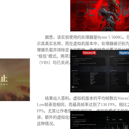
据悉，该实验使用的处理器是Ryzen 5 5600G。
示其真实名称，而在虚拟机版本中，处理器被识别为“D
理器负载并排除显卡的影响，作者特意设置了低分
“极低”模式。两项测试均在相同条件下进行：内存
（VBS）均已关闭，并且两轮测试之间电脑甚至没
结果出人意料。虚拟机版本的平均帧数比Voices3
Low帧表现相同，而最高帧率达到了130 FPS，相比
FPS。尤其让作者感到惊讶的是，虚拟机模式下的
讲，额外的虚拟化层应该会给处理器带来负担并降
这种情况。