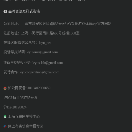
品牌资源及样式指南
公司地址：上海市静安区万科路888号A6 AYX爱游戏体育app官方网站
注册地址：上海市闵行区南川路666号戊楼1688室
在线客服微信公众号：leyu_net
投诉举报邮箱: leyutousu@gmail.com
IP衍生&授权业务: leyux.lab@gmail.com
发行合作: leyucooperation@gmail.com
沪公网安备31010402000659
沪ICP备11033765号-9
沪B2-20120024
上海互联网举报中心
网上有害信息举报专区