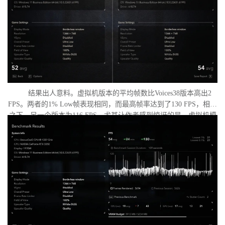
结果出人意料。虚拟机版本的平均帧数比Voices38版本高出2
FPS。两者的1% Low帧表现相同，而最高帧率达到了130 FPS，相比
之下，另一个版本为116 FPS。尤其让作者感到惊讶的是，虚拟机模
式下的优化竟如此之好。从理论上讲，额外的虚拟化层应该会给处
理器带来负担并降低性能，但实际上并没有发生这种情况。