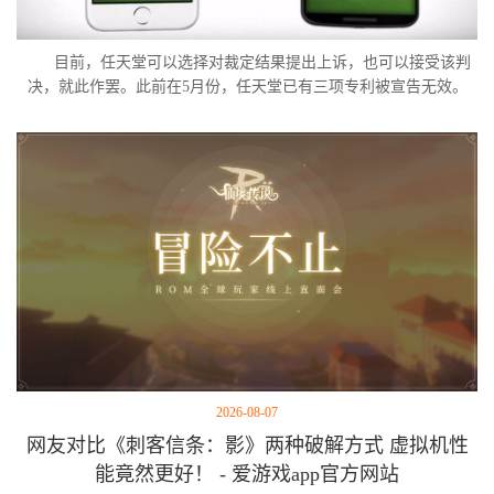
目前，任天堂可以选择对裁定结果提出上诉，也可以接受该判
决，就此作罢。此前在5月份，任天堂已有三项专利被宣告无效。
2026-08-07
网友对比《刺客信条：影》两种破解方式 虚拟机性
能竟然更好！ - 爱游戏app官方网站