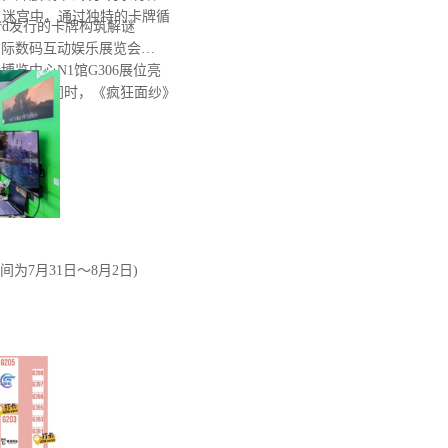
灵迷宫中，通过独特的卡牌循
 Wizard发行的卡牌构筑解谜
国国际数码互动娱乐展览会
国际博览中心N1馆G306展位亮
mo。与此同时，《疯狂面纱》
间为7月31日～8月2日)