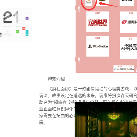
游戏介绍
《疯狂面纱》是一款剧情驱动的心理类游戏，
玩法。故事设定在遥远的未来，玩家将扮演森天研
助名为“揭露者”的脑机接口仪器，潜入超自然疾病
亚正面临意识异化的危机，隐藏在梦魇深处的外星
家需要在扭曲的心理迷宫中进行探索与解谜，直面
魇。