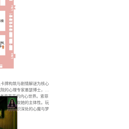
以卡牌构筑与剧情解谜为核心
究院的心理专家墨瑟博士，借
患者索菲亚的内心世界。索菲
意识试图夺取她的主体性。玩
潜藏于她意识深处的心魔与梦