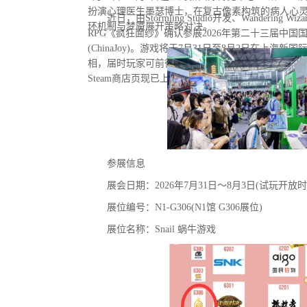
扮演心理医生墨瑟博士，在复古像素构筑的病人心
近日，由Stormling Studio开发、Wandering
环机制与梦魇展开策略对决。
RPG《疯狂面纱》确认参展2026年第二十三届中
(ChinaJoy)。游戏将于7月31日至8月2日在上海新
相，届时玩家可前往蜗牛游戏展台亲身体验试玩De
Steam商店页现已上线，玩家可提前加入愿望单。
参展信息
展会日期：2026年7月31日～8月3日(试玩开放时
展位编号：N1-G306(N1馆 G306展位)
展位名称：Snail 蜗牛游戏