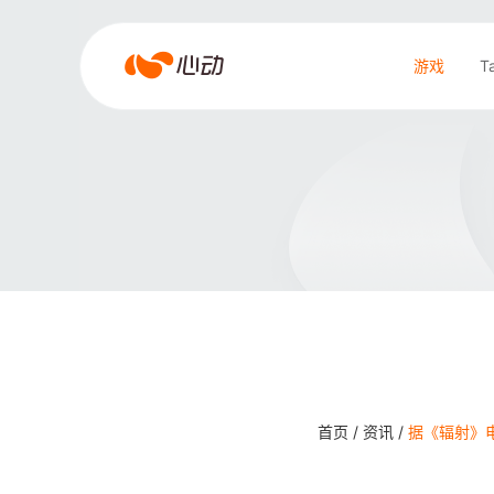
爱
游戏
T
游
戏
搜索结果
app
体
育
首页 /
资讯 /
据《辐射》电