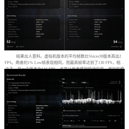
闭，并且两轮测试之间电脑甚至没有重启。
结果出人意料。虚拟机版本的平均帧数比Voices38版本高出2
FPS。两者的1% Low帧表现相同，而最高帧率达到了130 FPS，相比
之下，另一个版本为116 FPS。尤其让作者感到惊讶的是，虚拟机模
式下的优化竟如此之好。从理论上讲，额外的虚拟化层应该会给处
理器带来负担并降低性能，但实际上并没有发生这种情况。