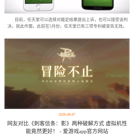
目前，任天堂可以选择对裁定结果提出上诉，也可以接受该判
决，就此作罢。此前在5月份，任天堂已有三项专利被宣告无效。
2026-08-07
网友对比《刺客信条：影》两种破解方式 虚拟机性
能竟然更好！ - 爱游戏app官方网站