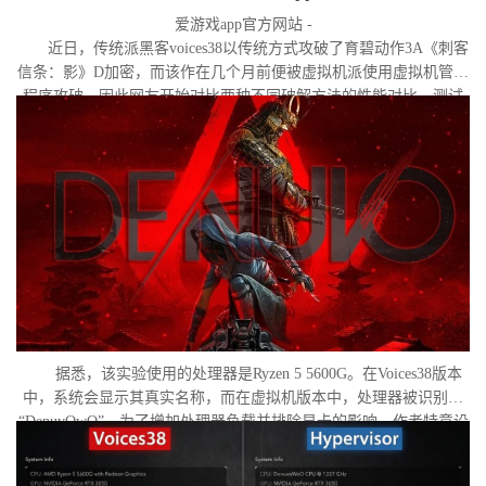
爱游戏app官方网站 -
近日，传统派黑客voices38以传统方式攻破了育碧动作3A《刺客
信条：影》D加密，而该作在几个月前便被虚拟机派使用虚拟机管理
程序攻破。因此网友开始对比两种不同破解方法的性能对比。测试
作者决定验证，虚拟机管理程序是否真的会像许多玩家认为的那
样，导致明显的帧数下降。
据悉，该实验使用的处理器是Ryzen 5 5600G。在Voices38版本
中，系统会显示其真实名称，而在虚拟机版本中，处理器被识别为
“DenuvOwO”。为了增加处理器负载并排除显卡的影响，作者特意设
置了低分辨率，并将所有图形设置调至“极低”模式。两项测试均在相
同条件下进行：内存完整性和基于虚拟化的安全性（VBS）均已关