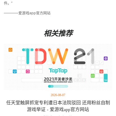
件。”
————爱游戏app官方网站
相关推荐
2026-08-07
任天堂触屏抓宠专利遭日本法院驳回 还用粉丝自制
游戏举证 - 爱游戏app官方网站