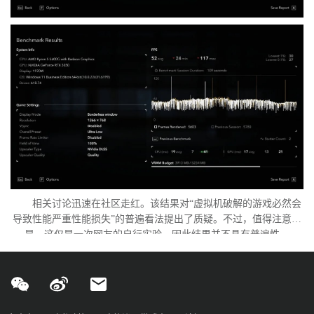
相关讨论迅速在社区走红。该结果对“虚拟机破解的游戏必然会
导致性能严重性能损失”的普遍看法提出了质疑。不过，值得注意的
是，这仅是一次网友的自行实验，因此结果并不具有普遍性。