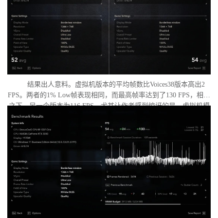
结果出人意料。虚拟机版本的平均帧数比Voices38版本高出2
FPS。两者的1% Low帧表现相同，而最高帧率达到了130 FPS，相比
之下，另一个版本为116 FPS。尤其让作者感到惊讶的是，虚拟机模
式下的优化竟如此之好。从理论上讲，额外的虚拟化层应该会给处
理器带来负担并降低性能，但实际上并没有发生这种情况。