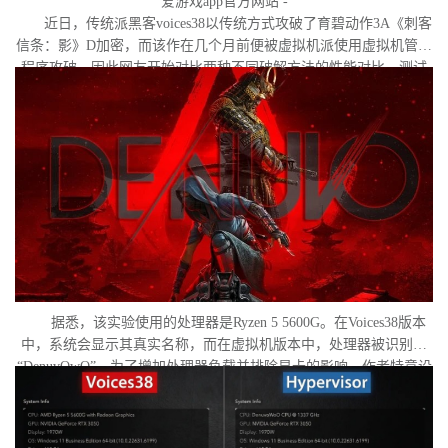
爱游戏app官方网站 -
近日，传统派黑客voices38以传统方式攻破了育碧动作3A《刺客
信条：影》D加密，而该作在几个月前便被虚拟机派使用虚拟机管理
程序攻破。因此网友开始对比两种不同破解方法的性能对比。测试
作者决定验证，虚拟机管理程序是否真的会像许多玩家认为的那
样，导致明显的帧数下降。
据悉，该实验使用的处理器是Ryzen 5 5600G。在Voices38版本
中，系统会显示其真实名称，而在虚拟机版本中，处理器被识别为
“DenuvOwO”。为了增加处理器负载并排除显卡的影响，作者特意设
置了低分辨率，并将所有图形设置调至“极低”模式。两项测试均在相
同条件下进行：内存完整性和基于虚拟化的安全性（VBS）均已关
闭，并且两轮测试之间电脑甚至没有重启。