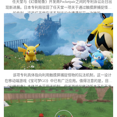
任天堂与《幻兽帕鲁》开发商Pocketpair之间的专利诉讼近日出
现新进展。日本专利局驳回了任天堂一项关于通过触摸屏捕捉怪物
的专利，这是任天堂在该系列诉讼中遭遇的又一次挫折。
该项专利具体指向利用触摸屏捕捉怪物的玩法机制，这一设计
在移动端游戏《宝可梦GO》中已有广泛应用。值得注意的是，目前
《幻兽帕鲁》本体并未采用该机制，但该游戏的移动版本正在开发
中。外界普遍认为，这很可能是任天堂在当前时间点针对此项专利
发起诉讼的直接原因。