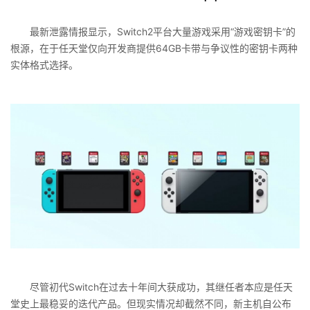
最新泄露情报显示，Switch2平台大量游戏采用“游戏密钥卡”的
根源，在于任天堂仅向开发商提供64GB卡带与争议性的密钥卡两种
实体格式选择。
尽管初代Switch在过去十年间大获成功，其继任者本应是任天
堂史上最稳妥的迭代产品。但现实情况却截然不同，新主机自公布