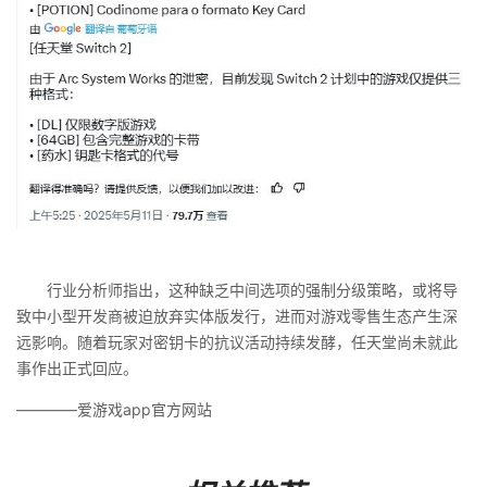
行业分析师指出，这种缺乏中间选项的强制分级策略，或将导
致中小型开发商被迫放弃实体版发行，进而对游戏零售生态产生深
远影响。随着玩家对密钥卡的抗议活动持续发酵，任天堂尚未就此
事作出正式回应。
————爱游戏app官方网站