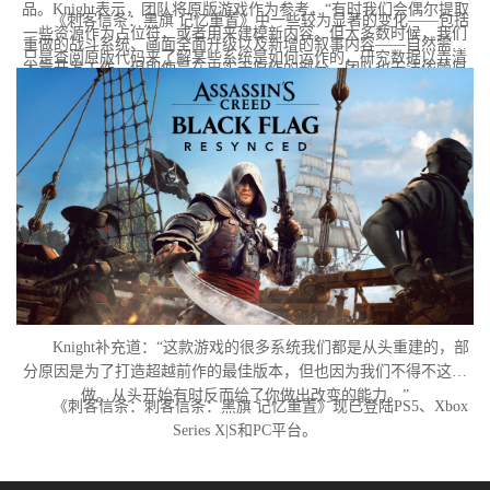
品。Knight表示，团队将原版游戏作为参考，“有时我们会偶尔提取
《刺客信条：黑旗 记忆重置》中一些较为显著的变化——包括
一些资源作为占位符，或者用来建模新内容。但大多数时候，我们
重做的战斗系统、画面全面升级以及新增的叙事内容——自然需要
只是查阅原版代码来了解某些系统是如何运作的，研究数据以弄清
大量开发工作。但即使是在忠实于原作的部分，团队也无法依赖原
楚某些功能背后的逻辑，学习其中隐藏的秘密。但本质上，我们必
版的存档代码。
须重建一切。”
Knight补充道：“这款游戏的很多系统我们都是从头重建的，部
分原因是为了打造超越前作的最佳版本，但也因为我们不得不这么
做。从头开始有时反而给了你做出改变的能力。”
《刺客信条：刺客信条：黑旗 记忆重置》现已登陆PS5、Xbox
Series X|S和PC平台。