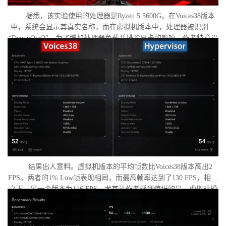
据悉，该实验使用的处理器是Ryzen 5 5600G。在Voices38版本
中，系统会显示其真实名称，而在虚拟机版本中，处理器被识别为
“DenuvOwO”。为了增加处理器负载并排除显卡的影响，作者特意设
置了低分辨率，并将所有图形设置调至“极低”模式。两项测试均在相
同条件下进行：内存完整性和基于虚拟化的安全性（VBS）均已关
闭，并且两轮测试之间电脑甚至没有重启。
结果出人意料。虚拟机版本的平均帧数比Voices38版本高出2
FPS。两者的1% Low帧表现相同，而最高帧率达到了130 FPS，相比
之下，另一个版本为116 FPS。尤其让作者感到惊讶的是，虚拟机模
式下的优化竟如此之好。从理论上讲，额外的虚拟化层应该会给处
理器带来负担并降低性能，但实际上并没有发生这种情况。