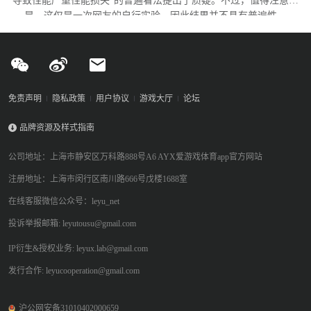
导致性能严重性能损失”的普遍看法提出了质疑。不过，值得注意的
是，这仅是一次网友的自行实验，因此结果并不具有普遍性。
免责声明
隐私政策
用户协议
游戏大厅
论坛
品牌资源及样式指南
公司地址：上海市静安区万科路888号A6 AYX爱游戏体育app官方网站
注册地址：上海市闵行区南川路666号戊楼1688室
在线客服微信公众号：leyu_net
投诉举报邮箱: leyutousu@gmail.com
IP衍生&授权业务: leyux.lab@gmail.com
发行合作: leyucooperation@gmail.com
沪公网安备31010402000659