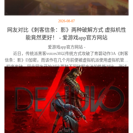
2026-08-07
网友对比《刺客信条：影》两种破解方式 虚拟机性
能竟然更好！ - 爱游戏app官方网站
爱游戏app官方网站 -
近日，传统派黑客voices38以传统方式攻破了育碧动作3A《刺客
信条：影》D加密，而该作在几个月前便被虚拟机派使用虚拟机管理
程序攻破。因此网友开始对比两种不同破解方法的性能对比。测试
作者决定验证，虚拟机管理程序是否真的会像许多玩家认为的那
样，导致明显的帧数下降。