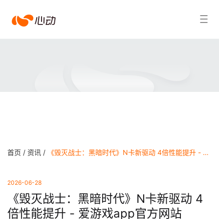
爱
搜索结果
游
戏
app
体
育
首页 /
资讯 /
《毁灭战士：黑暗时代》N卡新驱动 4倍性能提升 - 爱游戏app官方网站
2026-06-28
《毁灭战士：黑暗时代》N卡新驱动 4
倍性能提升 - 爱游戏app官方网站