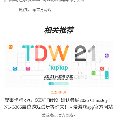
————爱游戏app官方网站
相关推荐
2026-08-06
叙事卡牌RPG《疯狂面纱》确认参展2026 ChinaJoy！
N1-G306展位游戏试玩等你来！ - 爱游戏app官方网站
爱游戏app官方网站 -