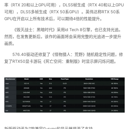
率（RTX 20和以上GPU可用），DLSS帧生成（RTX 40和以上GPU
可用），DLSS多帧生成（RTX 50系GPU）。英伟达称RTX 50系
GPU在开启以上所有技术后，可以期待4倍的性能提升。
《毁灭战士：黑暗时代》采用id Tech 8引擎，也已支持光追。
然而，在发售更新后，该作的画面将会采用完整的光追进一步提升
画质。
576.40驱动还修复了《怪物猎人：荒野》随机稳定性问题，修
复了RTX50显卡游玩《死亡空间：重制版》时显示屏闪烁问题。
新版驱动还为7款兼容G-sync的显示器增添了支持