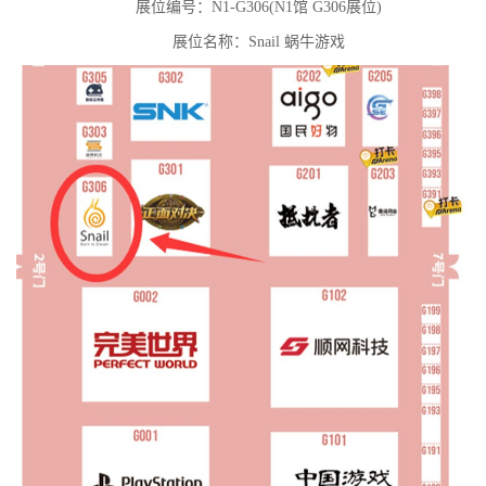
展位编号：N1-G306(N1馆 G306展位)
展位名称：Snail 蜗牛游戏