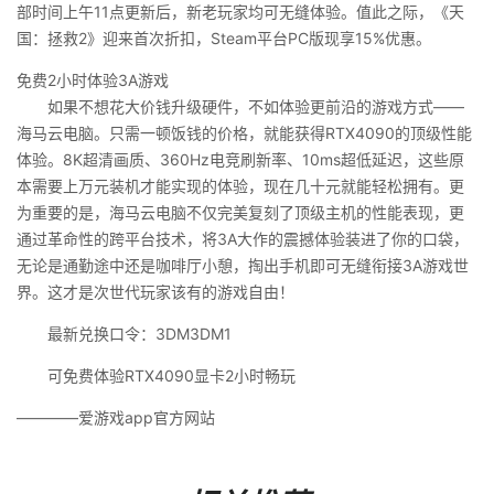
部时间上午11点更新后，新老玩家均可无缝体验。值此之际，《天
国：拯救2》迎来首次折扣，Steam平台PC版现享15%优惠。
免费2小时体验3A游戏
如果不想花大价钱升级硬件，不如体验更前沿的游戏方式——
海马云电脑。只需一顿饭钱的价格，就能获得RTX4090的顶级性能
体验。8K超清画质、360Hz电竞刷新率、10ms超低延迟，这些原
本需要上万元装机才能实现的体验，现在几十元就能轻松拥有。更
为重要的是，海马云电脑不仅完美复刻了顶级主机的性能表现，更
通过革命性的跨平台技术，将3A大作的震撼体验装进了你的口袋，
无论是通勤途中还是咖啡厅小憩，掏出手机即可无缝衔接3A游戏世
界。这才是次世代玩家该有的游戏自由！
最新兑换口令：3DM3DM1
可免费体验RTX4090显卡2小时畅玩
————爱游戏app官方网站