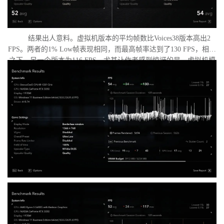
结果出人意料。虚拟机版本的平均帧数比Voices38版本高出2
FPS。两者的1% Low帧表现相同，而最高帧率达到了130 FPS，相比
之下，另一个版本为116 FPS。尤其让作者感到惊讶的是，虚拟机模
式下的优化竟如此之好。从理论上讲，额外的虚拟化层应该会给处
理器带来负担并降低性能，但实际上并没有发生这种情况。