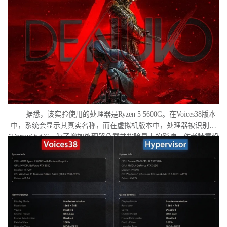
样，导致明显的帧数下降。
据悉，该实验使用的处理器是Ryzen 5 5600G。在Voices38版本
中，系统会显示其真实名称，而在虚拟机版本中，处理器被识别为
“DenuvOwO”。为了增加处理器负载并排除显卡的影响，作者特意设
置了低分辨率，并将所有图形设置调至“极低”模式。两项测试均在相
同条件下进行：内存完整性和基于虚拟化的安全性（VBS）均已关
闭，并且两轮测试之间电脑甚至没有重启。