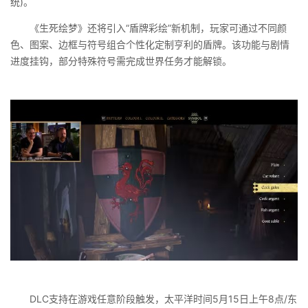
统)。
《生死绘梦》还将引入“盾牌彩绘”新机制，玩家可通过不同颜
色、图案、边框与符号组合个性化定制亨利的盾牌。该功能与剧情
进度挂钩，部分特殊符号需完成世界任务才能解锁。
DLC支持在游戏任意阶段触发，太平洋时间5月15日上午8点/东