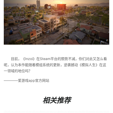
目前，《Inzoi》在Steam平台的颓势不减，你们对此又怎么看
呢，认为本作能随着模组系统的更新，逆袭撼动《模拟人生》在这
一领域的地位吗？
————爱游戏app官方网站
相关推荐