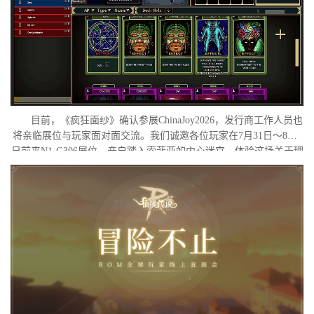
目前，《疯狂面纱》确认参展ChinaJoy2026，发行商工作人员也
将亲临展位与玩家面对面交流。我们诚邀各位玩家在7月31日～8月2
日前来N1-G306展位，亲自踏入索菲亚的内心迷宫，体验这场关于理
智与疯狂的独特旅程。