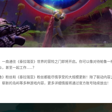
，一扇通往《泰拉瑞亚》世界的冒险之门即将开启。你可以像对待帕鲁一
斗，甚至一起工作……？
鲁》粉丝和《泰拉瑞亚》粉丝都能尽情享受的大规模更新！除了联动内容
、崭新的岛屿等多种游戏内容，更多详细情报将通过官方账号陆续放出！