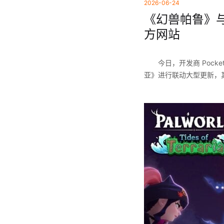
2026-06-24
《幻兽帕鲁》与
方网站
今日，开发商 Poc
亚》进行联动大型更新，