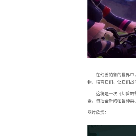
在幻兽帕鲁的世界中
物、培育它们、让它们战
这将是一次《幻兽帕
素，包括全新的帕鲁种类
图片欣赏：