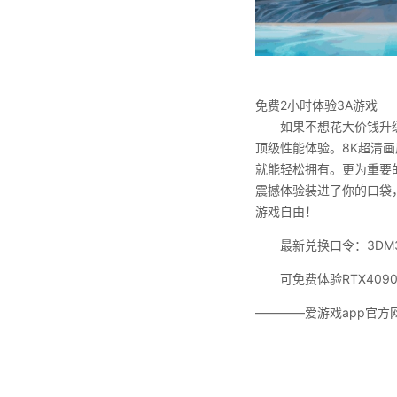
免费2小时体验3A游戏
如果不想花大价钱升
顶级性能体验。8K超清画
就能轻松拥有。更为重要
震撼体验装进了你的口袋
游戏自由！
最新兑换口令：3DM3
可免费体验RTX409
————爱游戏app官方