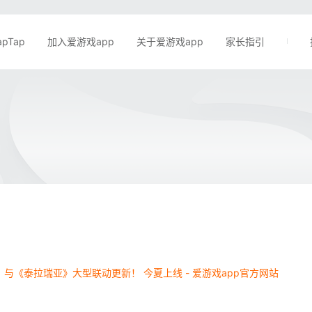
apTap
加入爱游戏app
关于爱游戏app
家长指引
与《泰拉瑞亚》大型联动更新！ 今夏上线 - 爱游戏app官方网站