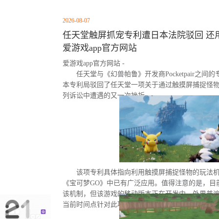
2026-08-07
任天堂触屏抓宠专利遭日本法院驳回 还用
爱游戏app官方网站
爱游戏app官方网站 -
任天堂与《幻兽帕鲁》开发商Pocketpair之
本专利局驳回了任天堂一项关于通过触摸屏捕捉怪
列诉讼中遭遇的又一次挫折。
该项专利具体指向利用触摸屏捕捉怪物的玩法
《宝可梦GO》中已有广泛应用。值得注意的是，目
该机制，但该游戏的移动版本正在开发中。外界普
当前时间点针对此项专利发起诉讼的直接原因。