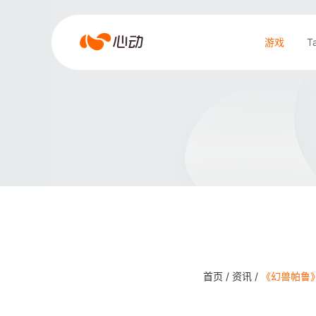
爱
游戏
T
游
戏
搜索结果
app
体
育
首页 /
资讯 /
《幻兽帕鲁》