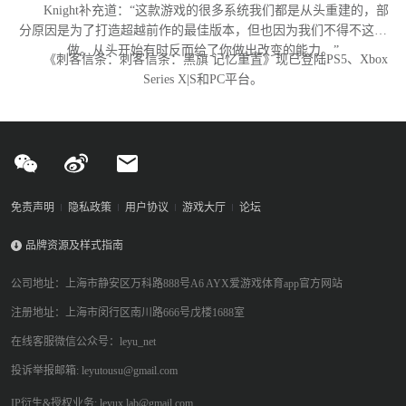
Knight补充道：“这款游戏的很多系统我们都是从头重建的，部
分原因是为了打造超越前作的最佳版本，但也因为我们不得不这么
做。从头开始有时反而给了你做出改变的能力。”
《刺客信条：刺客信条：黑旗 记忆重置》现已登陆PS5、Xbox
Series X|S和PC平台。
免责声明
隐私政策
用户协议
游戏大厅
论坛
品牌资源及样式指南
公司地址：上海市静安区万科路888号A6 AYX爱游戏体育app官方网站
注册地址：上海市闵行区南川路666号戊楼1688室
在线客服微信公众号：leyu_net
投诉举报邮箱: leyutousu@gmail.com
IP衍生&授权业务: leyux.lab@gmail.com