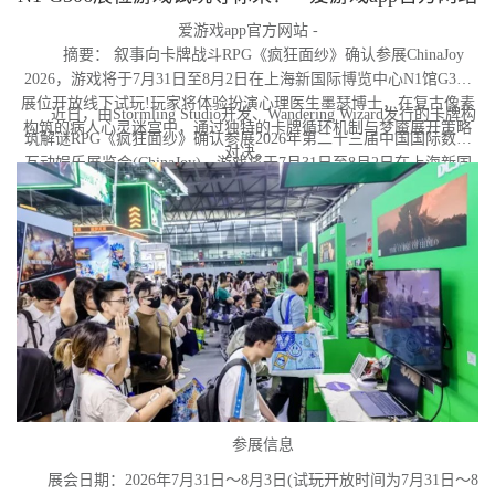
爱游戏app官方网站 -
摘要： 叙事向卡牌战斗RPG《疯狂面纱》确认参展ChinaJoy
2026，游戏将于7月31日至8月2日在上海新国际博览中心N1馆G306
展位开放线下试玩!玩家将体验扮演心理医生墨瑟博士，在复古像素
近日，由Stormling Studio开发、Wandering Wizard发行的卡牌构
构筑的病人心灵迷宫中，通过独特的卡牌循环机制与梦魇展开策略
筑解谜RPG《疯狂面纱》确认参展2026年第二十三届中国国际数码
对决。
互动娱乐展览会(ChinaJoy)。游戏将于7月31日至8月2日在上海新国
际博览中心N1馆G306展位亮相，届时玩家可前往蜗牛游戏展台亲身
体验试玩Demo。与此同时，《疯狂面纱》Steam商店页现已上线，
玩家可提前加入愿望单。
参展信息
展会日期：2026年7月31日～8月3日(试玩开放时间为7月31日～8