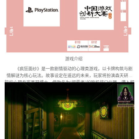
游戏介绍
《疯狂面纱》是一款剧情驱动的心理类游戏，以卡牌构筑与剧
情解谜为核心玩法。故事设定在遥远的未来，玩家将扮演森天研究
院的心理专家墨瑟博士，借助名为“揭露者”的脑机接口仪器，潜入超
自然疾病患者索菲亚的内心世界。索菲亚正面临意识异化的危机，
隐藏在梦魇深处的外星意识试图夺取她的主体性。玩家需要在扭曲
的心理迷宫中进行探索与解谜，直面潜藏于她意识深处的心魔与梦
魇。