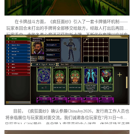
在卡牌战斗方面，《疯狂面纱》引入了一套卡牌循环机制——
玩家本回合未打出的手牌将全部移交给敌方，经敌人打出后再回归
玩家手中。击败各类心魔还可获取新卡牌，不断优化套牌以应对愈
发扭曲的梦境敌人。在视觉呈现上，游戏采用独特的复古像素画
风，刻意保留低分辨率下模糊失真的质感，营造出兼具复古感与精
神错位感的氛围体验。
目前，《疯狂面纱》确认参展ChinaJoy2026，发行商工作人员也
将亲临展位与玩家面对面交流。我们诚邀各位玩家在7月31日～8月2
日前来N1-G306展位，亲自踏入索菲亚的内心迷宫，体验这场关于理
智与疯狂的独特旅程。