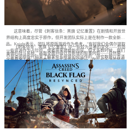
这意味着，尽管《刺客信条：黑旗 记忆重置》在剧情和开放世
界结构上高度忠实于原作，但开发团队实际上是在制作一款全新作
品。Knight表示，团队将原版游戏作为参考，“有时我们会偶尔提取
《刺客信条：黑旗 记忆重置》中一些较为显著的变化——包括
一些资源作为占位符，或者用来建模新内容。但大多数时候，我们
重做的战斗系统、画面全面升级以及新增的叙事内容——自然需要
只是查阅原版代码来了解某些系统是如何运作的，研究数据以弄清
大量开发工作。但即使是在忠实于原作的部分，团队也无法依赖原
楚某些功能背后的逻辑，学习其中隐藏的秘密。但本质上，我们必
版的存档代码。
须重建一切。”