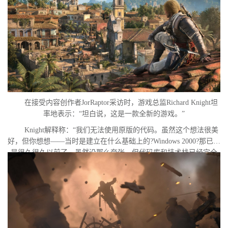
在接受内容创作者JorRaptor采访时，游戏总监Richard Knight坦
率地表示：“坦白说，这是一款全新的游戏。”
Knight解释称：“我们无法使用原版的代码。虽然这个想法很美
好，但你想想——当时是建立在什么基础上的?Windows 2000?那已经
是很久很久以前了。虽然没那么夸张，但代码库和技术栈已经完全
不一样了。”