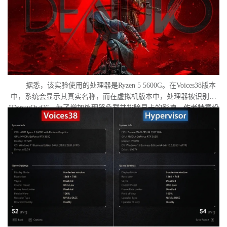
据悉，该实验使用的处理器是Ryzen 5 5600G。在Voices38版本
中，系统会显示其真实名称，而在虚拟机版本中，处理器被识别为
“DenuvOwO”。为了增加处理器负载并排除显卡的影响，作者特意设
置了低分辨率，并将所有图形设置调至“极低”模式。两项测试均在相
同条件下进行：内存完整性和基于虚拟化的安全性（VBS）均已关
闭，并且两轮测试之间电脑甚至没有重启。