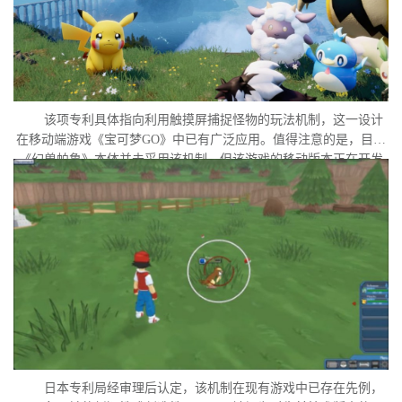
该项专利具体指向利用触摸屏捕捉怪物的玩法机制，这一设计
在移动端游戏《宝可梦GO》中已有广泛应用。值得注意的是，目前
《幻兽帕鲁》本体并未采用该机制，但该游戏的移动版本正在开发
中。外界普遍认为，这很可能是任天堂在当前时间点针对此项专利
发起诉讼的直接原因。
日本专利局经审理后认定，该机制在现有游戏中已存在先例，