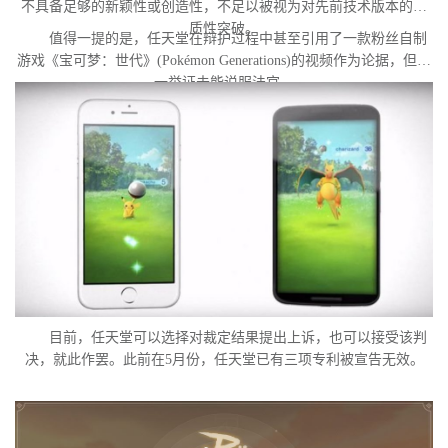
不具备足够的新颖性或创造性，不足以被视为对先前技术版本的实
质性突破。
值得一提的是，任天堂在辩护过程中甚至引用了一款粉丝自制
游戏《宝可梦：世代》(Pokémon Generations)的视频作为论据，但这
一举证未能说服法官。
目前，任天堂可以选择对裁定结果提出上诉，也可以接受该判
决，就此作罢。此前在5月份，任天堂已有三项专利被宣告无效。