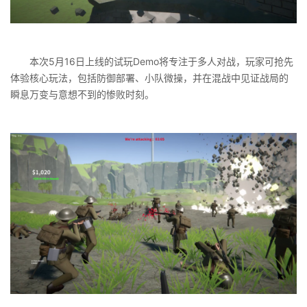
本次5月16日上线的试玩Demo将专注于多人对战，玩家可抢先
体验核心玩法，包括防御部署、小队微操，并在混战中见证战局的
瞬息万变与意想不到的惨败时刻。