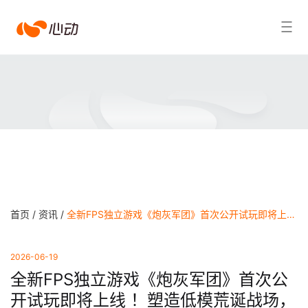
爱
搜索结果
游
戏
app
体
育
首页 /
资讯 /
全新FPS独立游戏《炮灰军团》首次公开试玩即将上线 ！塑造低模荒诞战场，体验战术混乱新境界 - 爱游戏app官方网站
2026-06-19
全新FPS独立游戏《炮灰军团》首次公
开试玩即将上线 ！塑造低模荒诞战场，