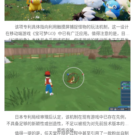
该项专利具体指向利用触摸屏捕捉怪物的玩法机制，这一设计
在移动端游戏《宝可梦GO》中已有广泛应用。值得注意的是，目前
《幻兽帕鲁》本体并未采用该机制，但该游戏的移动版本正在开发
中。外界普遍认为，这很可能是任天堂在当前时间点针对此项专利
发起诉讼的直接原因。
日本专利局经审理后认定，该机制在现有游戏中已存在先例，
不具备足够的新颖性或创造性，不足以被视为对先前技术版本的实
质性突破。
值得一提的是，任天堂在辩护过程中甚至引用了一款粉丝自制