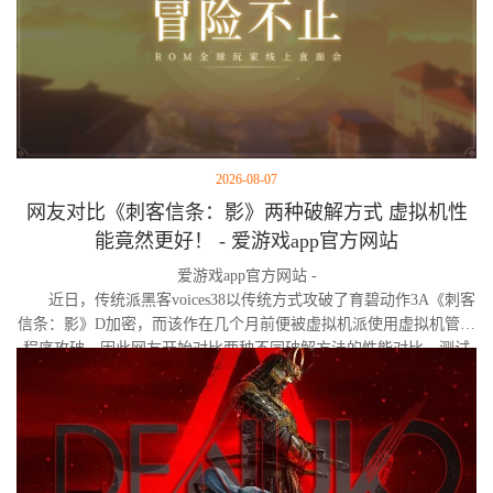
2026-08-07
网友对比《刺客信条：影》两种破解方式 虚拟机性
能竟然更好！ - 爱游戏app官方网站
爱游戏app官方网站 -
近日，传统派黑客voices38以传统方式攻破了育碧动作3A《刺客
信条：影》D加密，而该作在几个月前便被虚拟机派使用虚拟机管理
程序攻破。因此网友开始对比两种不同破解方法的性能对比。测试
作者决定验证，虚拟机管理程序是否真的会像许多玩家认为的那
样，导致明显的帧数下降。