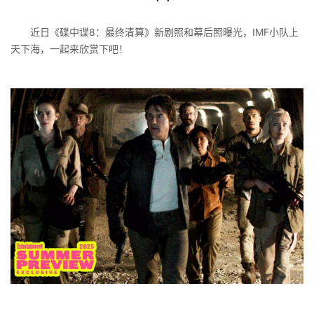
近日《碟中谍8：最终清算》新剧照和幕后照曝光，IMF小队上
天下海，一起来欣赏下吧！