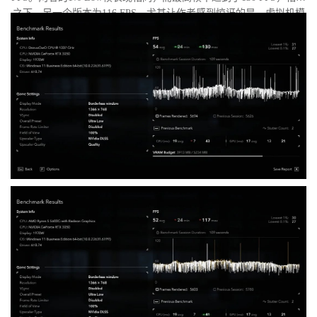
之下，另一个版本为116 FPS。尤其让作者感到惊讶的是，虚拟机模
式下的优化竟如此之好。从理论上讲，额外的虚拟化层应该会给处
理器带来负担并降低性能，但实际上并没有发生这种情况。