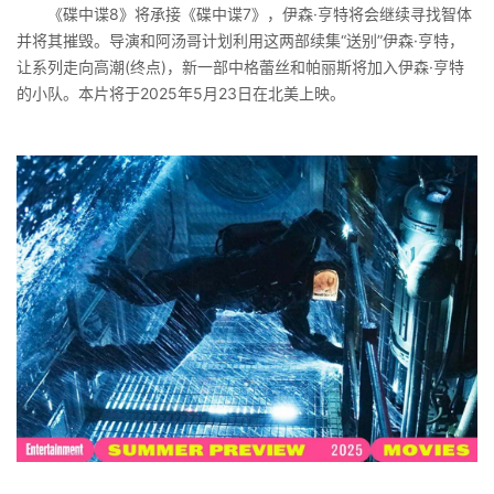
《碟中谍8》将承接《碟中谍7》，伊森·亨特将会继续寻找智体
并将其摧毁。导演和阿汤哥计划利用这两部续集“送别”伊森·亨特，
让系列走向高潮(终点)，新一部中格蕾丝和帕丽斯将加入伊森·亨特
的小队。本片将于2025年5月23日在北美上映。