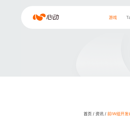
爱
游戏
T
游
戏
搜索结果
app
体
育
首页 /
资讯 /
前IW组开发