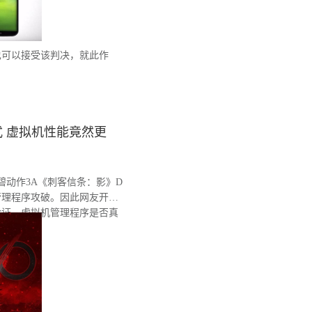
也可以接受该判决，就此作
。
 虚拟机性能竟然更
育碧动作3A《刺客信条：影》D
管理程序攻破。因此网友开始
验证，虚拟机管理程序是否真
。