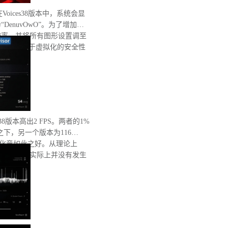
在Voices38版本中，系统会显
enuvOwO”。为了增加处
辨率，并将所有图形设置调至
完整性和基于虚拟化的安全性
有重启。
8版本高出2 FPS。两者的1%
之下，另一个版本为116
优化竟如此之好。从理论上
低性能，但实际上并没有发生