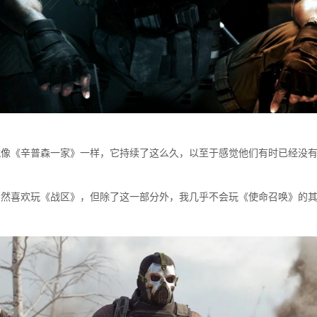
几乎就像《辛普森一家》一样，它持续了这么久，以至于感觉他们有时已经没
“我仍然喜欢玩《战区》，但除了这一部分外，我几乎不会玩《使命召唤》的其