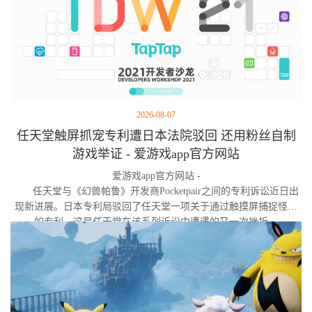
2026-08-07
任天堂触屏抓宠专利遭日本法院驳回 还用粉丝自制
游戏举证 - 爱游戏app官方网站
爱游戏app官方网站 -
任天堂与《幻兽帕鲁》开发商Pocketpair之间的专利诉讼近日出
现新进展。日本专利局驳回了任天堂一项关于通过触摸屏捕捉怪物
的专利，这是任天堂在该系列诉讼中遭遇的又一次挫折。