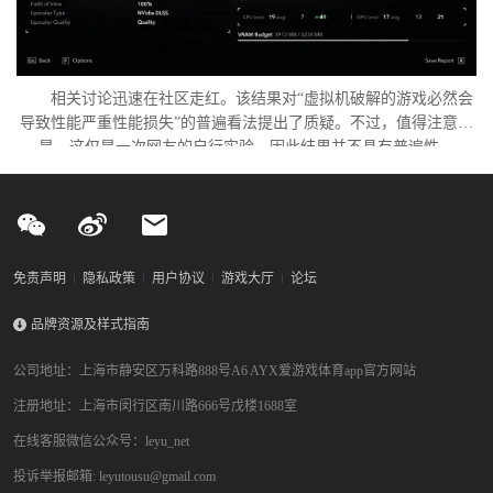
相关讨论迅速在社区走红。该结果对“虚拟机破解的游戏必然会
导致性能严重性能损失”的普遍看法提出了质疑。不过，值得注意的
是，这仅是一次网友的自行实验，因此结果并不具有普遍性。
免责声明
隐私政策
用户协议
游戏大厅
论坛
品牌资源及样式指南
公司地址：上海市静安区万科路888号A6 AYX爱游戏体育app官方网站
注册地址：上海市闵行区南川路666号戊楼1688室
在线客服微信公众号：leyu_net
投诉举报邮箱: leyutousu@gmail.com