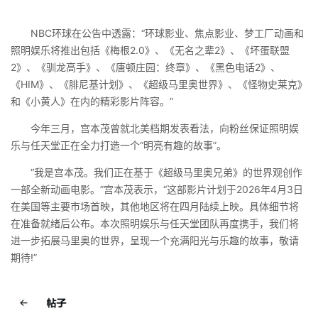
NBC环球在公告中透露：“环球影业、焦点影业、梦工厂动画和
照明娱乐将推出包括《梅根2.0》、《无名之辈2》、《坏蛋联盟
2》、《驯龙高手》、《唐顿庄园：终章》、《黑色电话2》、
《HIM》、《腓尼基计划》、《超级马里奥世界》、《怪物史莱克》
和《小黄人》在内的精彩影片阵容。”
今年三月，宫本茂曾就北美档期发表看法，向粉丝保证照明娱
乐与任天堂正在全力打造一个“明亮有趣的故事”。
“我是宫本茂。我们正在基于《超级马里奥兄弟》的世界观创作
一部全新动画电影。”宫本茂表示，“这部影片计划于2026年4月3日
在美国等主要市场首映，其他地区将在四月陆续上映。具体细节将
在准备就绪后公布。本次照明娱乐与任天堂团队再度携手，我们将
进一步拓展马里奥的世界，呈现一个充满阳光与乐趣的故事，敬请
期待!”