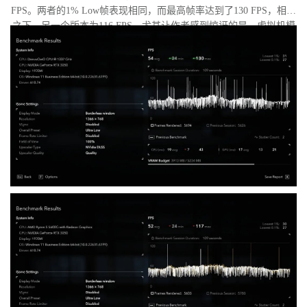
FPS。两者的1% Low帧表现相同，而最高帧率达到了130 FPS，相比
之下，另一个版本为116 FPS。尤其让作者感到惊讶的是，虚拟机模
式下的优化竟如此之好。从理论上讲，额外的虚拟化层应该会给处
理器带来负担并降低性能，但实际上并没有发生这种情况。