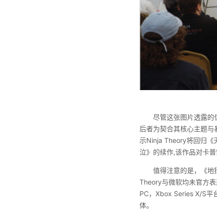
尽管这张图片透露的
后者为契合其核心主题与
示Ninja Theory
泣》的续作,该作品对卡
值得注意的是，《地狱之
Theory与微软均未官
PC，Xbox Serie
体。