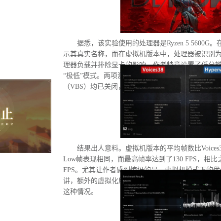
据悉，该实验使用的处理器是Ryzen 5 5600G。
示其真实名称，而在虚拟机版本中，处理器被识别为“D
理器负载并排除显卡的影响，作者特意设置了低分
“极低”模式。两项测试均在相同条件下进行：内存
（VBS）均已关闭，并且两轮测试之间电脑甚至没
结果出人意料。虚拟机版本的平均帧数比Voices3
Low帧表现相同，而最高帧率达到了130 FPS，相比
FPS。尤其让作者感到惊讶的是，虚拟机模式下的
讲，额外的虚拟化层应该会给处理器带来负担并降
这种情况。