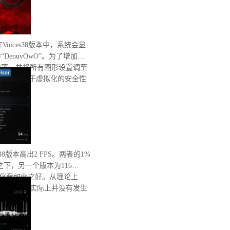
在Voices38版本中，系统会显
enuvOwO”。为了增加处
辨率，并将所有图形设置调至
完整性和基于虚拟化的安全性
有重启。
8版本高出2 FPS。两者的1%
之下，另一个版本为116
优化竟如此之好。从理论上
低性能，但实际上并没有发生