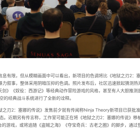
信息有限，但从模糊画面中可以看出，新项目的色调将比《地狱之刃2：
暴力叙事，整体采用阴暗压抑的色调。照片发布后，社区迅速掀起猜测热
将回归《天剑》《奴役：西游记》等经典动作冒险游戏的风格，甚至有人大胆推测是
普空的经典战斗系统进行了全新的诠释。
刃2：塞娜的传说》发售前夕就有传闻称Ninja Theory新项目已获批准
方表态。近期另有传言称，工作室可能正在将《地狱之刃2：塞娜的传说》移
s X/S平台的游戏，或将追随《盗贼之海》《夺宝奇兵：古老之圈》的脚步，