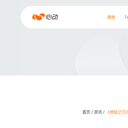
爱
游戏
T
游
戏
搜索结果
app
体
育
首页 /
资讯 /
《地狱之刃》