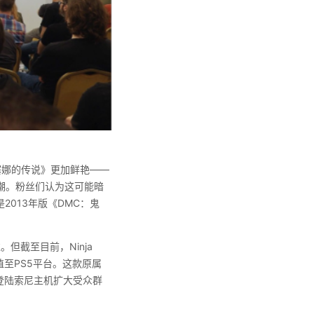
塞娜的传说》更加鲜艳——
潮。粉丝们认为这可能暗
2013年版《DMC：鬼
。但截至目前，Ninja
植至PS5平台。这款原属
通过登陆索尼主机扩大受众群