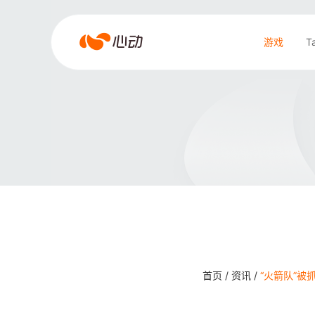
爱
游戏
T
游
戏
搜索结果
app
体
育
首页 /
资讯 /
“火箭队”被