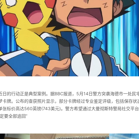
近日的行动正是典型案例。据BBC报道，5月14日警方突袭海德市一处民
宝可梦卡牌。公布的查获照片显示，部分卡牌经过专业鉴定评级，包括保存状
张标价高达560英镑(743美元)。警方希望通过大曼彻斯特警局社交平
定要全部追回”