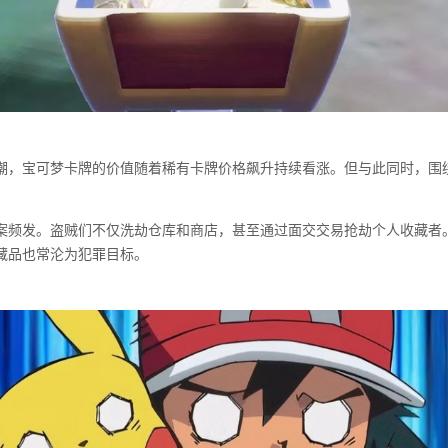
潮，宝可梦卡牌的价值随着稀有卡牌价格飙升持续看涨。但与此同时，围
案频发。盗贼们不仅洗劫仓库和商店，甚至通过面交交易抢劫个人收藏者
藏品也常沦为犯罪目标。