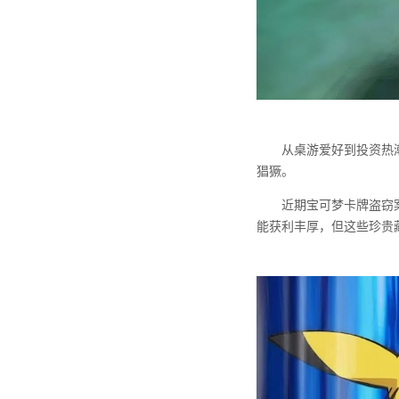
从桌游爱好到投资热
猖獗。
近期宝可梦卡牌盗窃
能获利丰厚，但这些珍贵