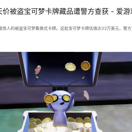
 天价被盗宝可梦卡牌藏品遭警方查获 - 爱游
值惊人的被盗宝可梦集换式卡牌。这批宝可梦卡牌估值达33万美元，警方