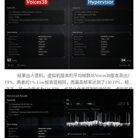
置了低分辨率，并将所有图形设置调至“极低”模式。两项测试均在相
同条件下进行：内存完整性和基于虚拟化的安全性（VBS）均已关
闭，并且两轮测试之间电脑甚至没有重启。
结果出人意料。虚拟机版本的平均帧数比Voices38版本高出2
FPS。两者的1% Low帧表现相同，而最高帧率达到了130 FPS，相比
之下，另一个版本为116 FPS。尤其让作者感到惊讶的是，虚拟机模
式下的优化竟如此之好。从理论上讲，额外的虚拟化层应该会给处
理器带来负担并降低性能，但实际上并没有发生这种情况。