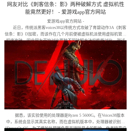
网友对比《刺客信条：影》两种破解方式 虚拟机性
能竟然更好！ - 爱游戏app官方网站
爱游戏app官方网站 -
近日，传统派黑客voices38以传统方式攻破了育碧动作3A《刺客
信条：影》D加密，而该作在几个月前便被虚拟机派使用虚拟机管理
程序攻破。因此网友开始对比两种不同破解方法的性能对比。测试
作者决定验证，虚拟机管理程序是否真的会像许多玩家认为的那
样，导致明显的帧数下降。
据悉，该实验使用的处理器是Ryzen 5 5600G。在Voices38版本
中，系统会显示其真实名称，而在虚拟机版本中，处理器被识别为
“DenuvOwO”。为了增加处理器负载并排除显卡的影响，作者特意设