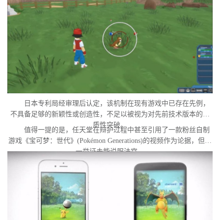
日本专利局经审理后认定，该机制在现有游戏中已存在先例，
不具备足够的新颖性或创造性，不足以被视为对先前技术版本的实
质性突破。
值得一提的是，任天堂在辩护过程中甚至引用了一款粉丝自制
游戏《宝可梦：世代》(Pokémon Generations)的视频作为论据，但这
一举证未能说服法官。