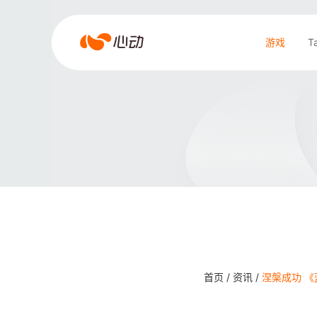
爱
游戏
T
游
戏
搜索结果
app
体
育
首页 /
资讯 /
涅槃成功 《