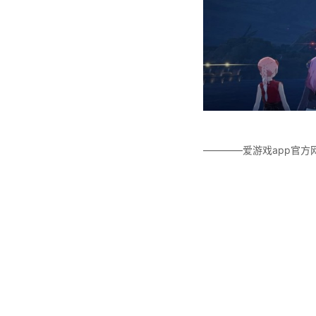
————爱游戏app官方