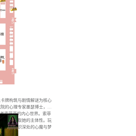
以卡牌构筑与剧情解谜为核心
究院的心理专家墨瑟博士，借
患者索菲亚的内心世界。索菲
意识试图夺取她的主体性。玩
潜藏于她意识深处的心魔与梦