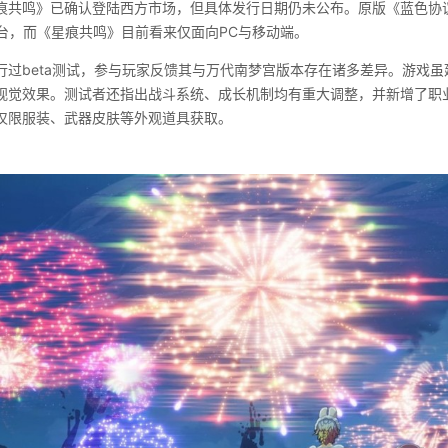
痕共鸣》已确认登陆西方市场，但具体发行日期仍未公布。原版《蓝色协议
及PC平台，而《星痕共鸣》目前看来仅面向PC与移动端。
行过beta测试，参与玩家反馈其与万代南梦宫版本存在诸多差异。游戏
视觉效果。测试者还指出战斗系统、成长机制均有重大调整，并新增了职
仅限服装、武器皮肤等外观道具获取。