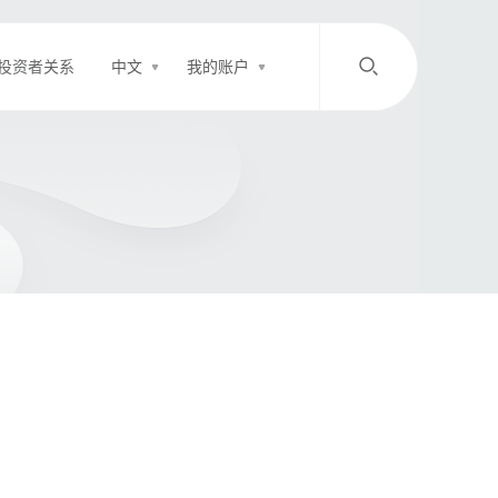
投资者关系
中文
我的账户
/
中文
EN
登录
充值
客服