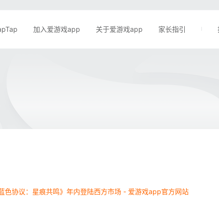
apTap
加入爱游戏app
关于爱游戏app
家长指引
蓝色协议：星痕共鸣》年内登陆西方市场 - 爱游戏app官方网站