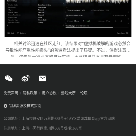
相关讨论迅速在社区走红。该结果对“虚拟机破解的游戏必然会
导致性能严重性能损失”的普遍看法提出了质疑。不过，值得注意的
是，这仅是一次网友的自行实验，因此结果并不具有普遍性。
免责声明
隐私政策
用户协议
游戏大厅
论坛
品牌资源及样式指南
公司地址：上海市静安区万科路888号A6 AYX爱游戏体育app官方网站
注册地址：上海市闵行区南川路666号戊楼1688室