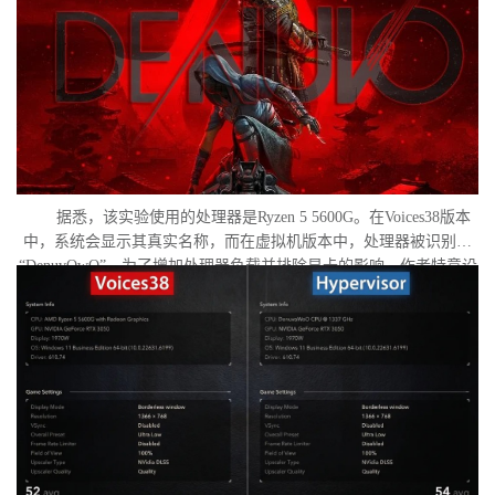
据悉，该实验使用的处理器是Ryzen 5 5600G。在Voices38版本
中，系统会显示其真实名称，而在虚拟机版本中，处理器被识别为
“DenuvOwO”。为了增加处理器负载并排除显卡的影响，作者特意设
置了低分辨率，并将所有图形设置调至“极低”模式。两项测试均在相
同条件下进行：内存完整性和基于虚拟化的安全性（VBS）均已关
闭，并且两轮测试之间电脑甚至没有重启。