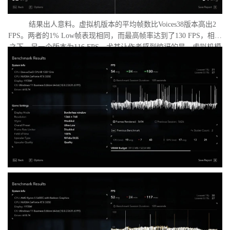
结果出人意料。虚拟机版本的平均帧数比Voices38版本高出2
FPS。两者的1% Low帧表现相同，而最高帧率达到了130 FPS，相比
之下，另一个版本为116 FPS。尤其让作者感到惊讶的是，虚拟机模
式下的优化竟如此之好。从理论上讲，额外的虚拟化层应该会给处
理器带来负担并降低性能，但实际上并没有发生这种情况。