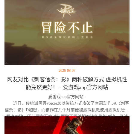
2026-08-07
网友对比《刺客信条：影》两种破解方式 虚拟机性
能竟然更好！ - 爱游戏app官方网站
爱游戏app官方网站 -
近日，传统派黑客voices38以传统方式攻破了育碧动作3A《刺客
信条：影》D加密，而该作在几个月前便被虚拟机派使用虚拟机管理
程序攻破。因此网友开始对比两种不同破解方法的性能对比。测试
作者决定验证，虚拟机管理程序是否真的会像许多玩家认为的那
样，导致明显的帧数下降。