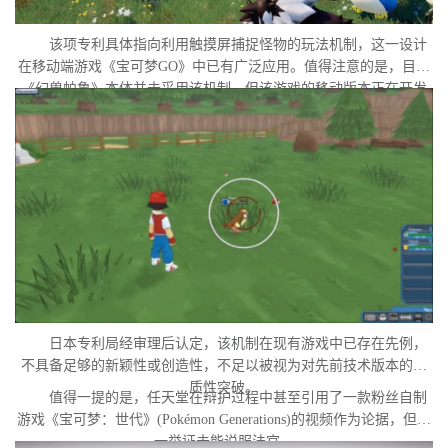
该项专利具体指向利用触摸屏捕捉怪物的玩法机制，这一设计
在移动端游戏《宝可梦GO》中已有广泛应用。值得注意的是，目前
《幻兽帕鲁》本体并未采用该机制，但该游戏的移动版本正在开发
中。外界普遍认为，这很可能是任天堂在当前时间点针对此项专利
发起诉讼的直接原因。
日本专利局经审理后认定，该机制在现有游戏中已存在先例，
不具备足够的新颖性或创造性，不足以被视为对先前技术版本的实
质性突破。
值得一提的是，任天堂在辩护过程中甚至引用了一款粉丝自制
游戏《宝可梦：世代》(Pokémon Generations)的视频作为论据，但这
一举证未能说服法官。