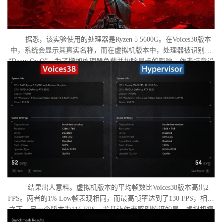
据悉，该实验使用的处理器是Ryzen 5 5600G。在Voices38版本
中，系统会显示其真实名称，而在虚拟机版本中，处理器被识别为
“DenuvOwO”。为了增加处理器负载并排除显卡的影响，作者特意设
置了低分辨率，并将所有图形设置调至“极低”模式。两项测试均在相
同条件下进行：内存完整性和基于虚拟化的安全性（VBS）均已关
闭，并且两轮测试之间电脑甚至没有重启。
结果出人意料。虚拟机版本的平均帧数比Voices38版本高出2
FPS。两者的1% Low帧表现相同，而最高帧率达到了130 FPS，相比
之下，另一个版本为116 FPS。尤其让作者感到惊讶的是，虚拟机模
式下的优化竟如此之好。从理论上讲，额外的虚拟化层应该会给处