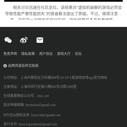
相关讨论迅速在社区走红。该结果对“虚拟机破解的游戏必然会
导致性能严重性能损失”的普遍看法提出了质疑。不过，值得注意的
是，这仅是一次网友的自行实验，因此结果并不具有普遍性。
免责声明
隐私政策
用户协议
游戏大厅
论坛
品牌资源及样式指南
公司地址：上海市静安区万科路888号A6 AYX爱游戏体育app官方网站
注册地址：上海市闵行区南川路666号戊楼1688室
在线客服微信公众号：leyu_net
投诉举报邮箱: leyutousu@gmail.com
IP衍生&授权业务: leyux.lab@gmail.com
发行合作: leyucooperation@gmail.com