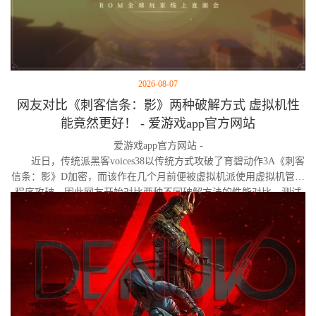
2026-08-07
网友对比《刺客信条：影》两种破解方式 虚拟机性
能竟然更好！ - 爱游戏app官方网站
爱游戏app官方网站 -
近日，传统派黑客voices38以传统方式攻破了育碧动作3A《刺客
信条：影》D加密，而该作在几个月前便被虚拟机派使用虚拟机管理
程序攻破。因此网友开始对比两种不同破解方法的性能对比。测试
作者决定验证，虚拟机管理程序是否真的会像许多玩家认为的那
样，导致明显的帧数下降。