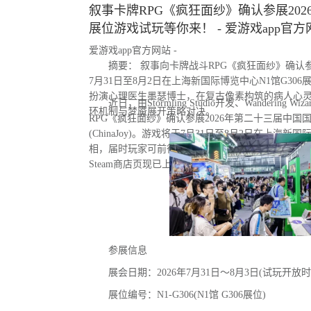
叙事卡牌RPG《疯狂面纱》确认参展2026 Chi
展位游戏试玩等你来！ - 爱游戏app官方
爱游戏app官方网站 -
摘要： 叙事向卡牌战斗RPG《疯狂面纱》确认参展Ch
7月31日至8月2日在上海新国际博览中心N1馆G30
扮演心理医生墨瑟博士，在复古像素构筑的病人心
近日，由Stormling Studio开发、Wandering
环机制与梦魇展开策略对决。
RPG《疯狂面纱》确认参展2026年第二十三届中
(ChinaJoy)。游戏将于7月31日至8月2日在上海新
相，届时玩家可前往蜗牛游戏展台亲身体验试玩De
Steam商店页现已上线，玩家可提前加入愿望单。
参展信息
展会日期：2026年7月31日～8月3日(试玩开放时
展位编号：N1-G306(N1馆 G306展位)