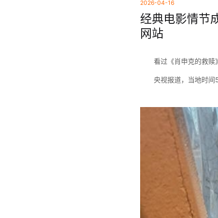
2026-04-16
经典电影情节成
网站
看过《肖申克的救赎
央视报道，当地时间