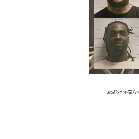
————爱游戏app官方