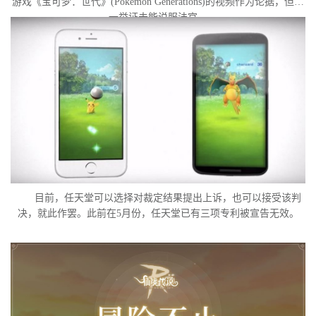
游戏《宝可梦：世代》(Pokémon Generations)的视频作为论据，但这
一举证未能说服法官。
目前，任天堂可以选择对裁定结果提出上诉，也可以接受该判
决，就此作罢。此前在5月份，任天堂已有三项专利被宣告无效。