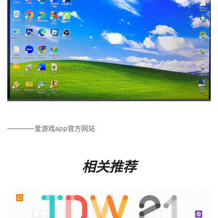
————爱游戏app官方网站
相关推荐