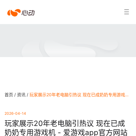
爱
搜索结果
游
戏
app
体
育
首页 /
资讯 /
玩家展示20年老电脑引热议 现在已成奶奶专用游戏机 - 爱游戏app官方网站
2026-04-14
玩家展示20年老电脑引热议 现在已成
奶奶专用游戏机 - 爱游戏app官方网站