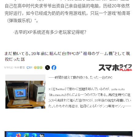
自己在高中时代央求爷爷出资自己亲自组装的电脑，历经20年依然
完好运行，如今已经成为奶奶的专用游戏机，只玩一个游戏“柏青哥
（弹珠娱乐机）”。
·古早的XP系统还有多少老玩家记得呢？