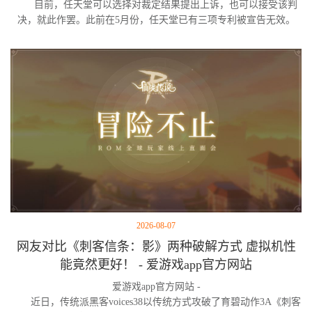
目前，任天堂可以选择对裁定结果提出上诉，也可以接受该判
决，就此作罢。此前在5月份，任天堂已有三项专利被宣告无效。
2026-08-07
网友对比《刺客信条：影》两种破解方式 虚拟机性
能竟然更好！ - 爱游戏app官方网站
爱游戏app官方网站 -
近日，传统派黑客voices38以传统方式攻破了育碧动作3A《刺客