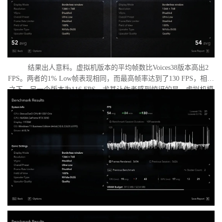
结果出人意料。虚拟机版本的平均帧数比Voices38版本高出2
FPS。两者的1% Low帧表现相同，而最高帧率达到了130 FPS，相比
之下，另一个版本为116 FPS。尤其让作者感到惊讶的是，虚拟机模
式下的优化竟如此之好。从理论上讲，额外的虚拟化层应该会给处
理器带来负担并降低性能，但实际上并没有发生这种情况。