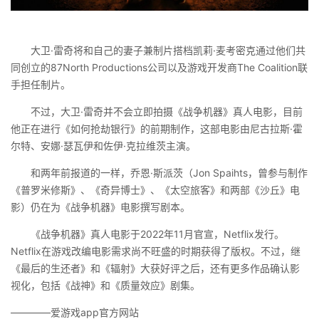
大卫·雷奇将和自己的妻子兼制片搭档凯莉·麦考密克通过他们共
同创立的87North Productions公司以及游戏开发商The Coalition联
手担任制片。
不过，大卫·雷奇并不会立即拍摄《战争机器》真人电影，目前
他正在进行《如何抢劫银行》的前期制作，这部电影由尼古拉斯·霍
尔特、安娜·瑟瓦伊和佐伊·克拉维茨主演。
和两年前报道的一样，乔恩·斯派茨（Jon Spaihts，曾参与制作
《普罗米修斯》、《奇异博士》、《太空旅客》和两部《沙丘》电
影）仍在为《战争机器》电影撰写剧本。
《战争机器》真人电影于2022年11月官宣，Netflix发行。
Netflix在游戏改编电影需求尚不旺盛的时期获得了版权。不过，继
《最后的生还者》和《辐射》大获好评之后，还有更多作品确认影
视化，包括《战神》和《质量效应》剧集。
————爱游戏app官方网站