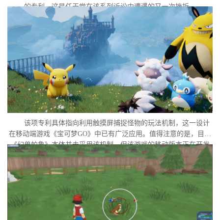
的专利，这是任天堂在该系列诉讼中遭遇的又一次挫折。
该项专利具体指向利用触摸屏捕捉怪物的玩法机制，这一设计
在移动端游戏《宝可梦GO》中已有广泛应用。值得注意的是，目前
《幻兽帕鲁》本体并未采用该机制，但该游戏的移动版本正在开发
中。外界普遍认为，这很可能是任天堂在当前时间点针对此项专利
发起诉讼的直接原因。