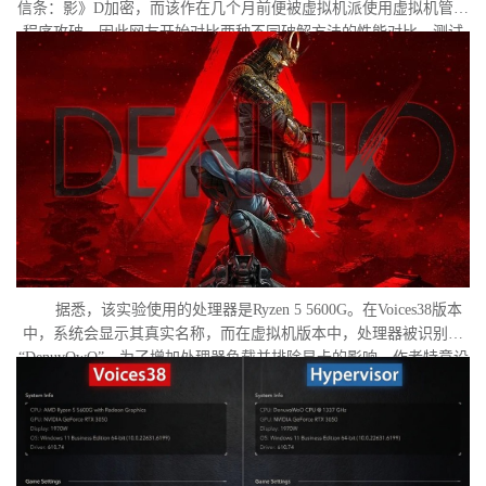
信条：影》D加密，而该作在几个月前便被虚拟机派使用虚拟机管理
程序攻破。因此网友开始对比两种不同破解方法的性能对比。测试
作者决定验证，虚拟机管理程序是否真的会像许多玩家认为的那
样，导致明显的帧数下降。
据悉，该实验使用的处理器是Ryzen 5 5600G。在Voices38版本
中，系统会显示其真实名称，而在虚拟机版本中，处理器被识别为
“DenuvOwO”。为了增加处理器负载并排除显卡的影响，作者特意设
置了低分辨率，并将所有图形设置调至“极低”模式。两项测试均在相
同条件下进行：内存完整性和基于虚拟化的安全性（VBS）均已关
闭，并且两轮测试之间电脑甚至没有重启。