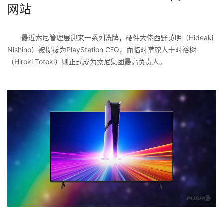
网站
最近索尼管理层迎来一系列洗牌，硬件大佬西野英明（Hideaki
Nishino）被提拔为PlayStation CEO，而临时掌舵人十时裕树
（Hiroki Totoki）则正式成为索尼集团最高负责人。