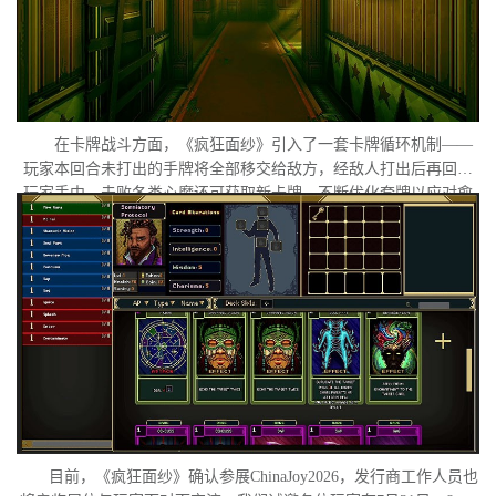
在卡牌战斗方面，《疯狂面纱》引入了一套卡牌循环机制——
玩家本回合未打出的手牌将全部移交给敌方，经敌人打出后再回归
玩家手中。击败各类心魔还可获取新卡牌，不断优化套牌以应对愈
发扭曲的梦境敌人。在视觉呈现上，游戏采用独特的复古像素画
风，刻意保留低分辨率下模糊失真的质感，营造出兼具复古感与精
神错位感的氛围体验。
目前，《疯狂面纱》确认参展ChinaJoy2026，发行商工作人员也