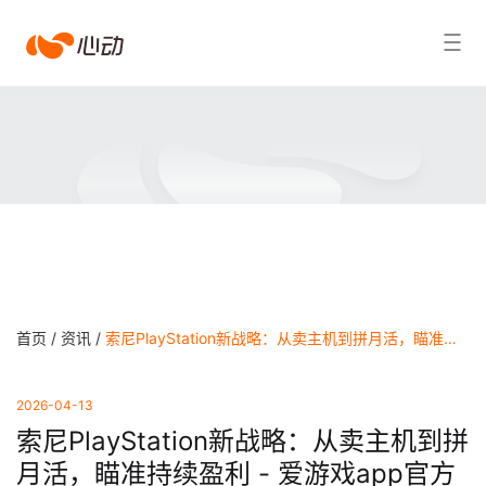
爱
搜索结果
游
戏
app
体
育
首页 /
资讯 /
索尼PlayStation新战略：从卖主机到拼月活，瞄准持续盈利 - 爱游戏app官方网站
2026-04-13
索尼PlayStation新战略：从卖主机到拼
月活，瞄准持续盈利 - 爱游戏app官方