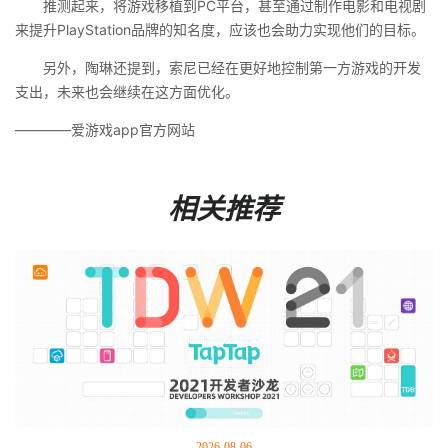
推测起来，将游戏移植到PC平台，甚至通过制作电影和电视剧
来提升PlayStation品牌的知名度，应该也会助力实现他们的目标。
另外，陶琳还提到，索尼已经在更好地控制第一方游戏的开发
支出，未来也会继续在这方面优化。
————爱游戏app官方网站
相关推荐
2026-08-06