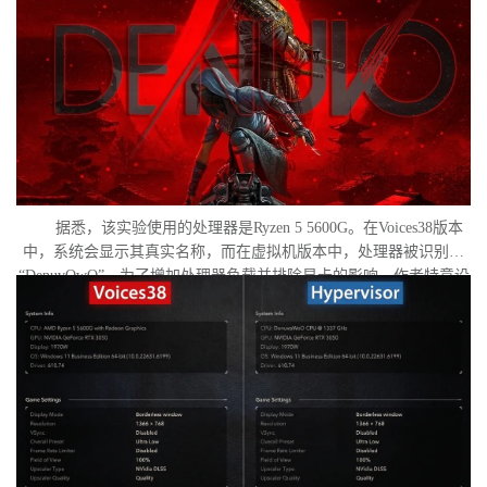
据悉，该实验使用的处理器是Ryzen 5 5600G。在Voices38版本
中，系统会显示其真实名称，而在虚拟机版本中，处理器被识别为
“DenuvOwO”。为了增加处理器负载并排除显卡的影响，作者特意设
置了低分辨率，并将所有图形设置调至“极低”模式。两项测试均在相
同条件下进行：内存完整性和基于虚拟化的安全性（VBS）均已关
闭，并且两轮测试之间电脑甚至没有重启。