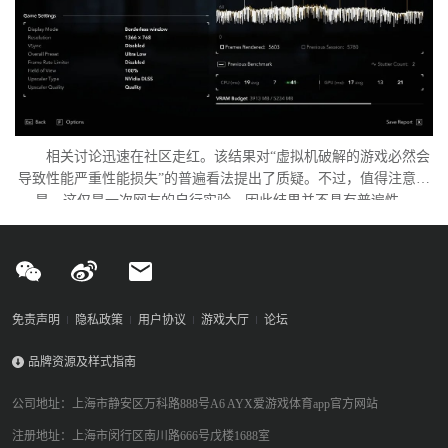
相关讨论迅速在社区走红。该结果对“虚拟机破解的游戏必然会
导致性能严重性能损失”的普遍看法提出了质疑。不过，值得注意的
是，这仅是一次网友的自行实验，因此结果并不具有普遍性。
免责声明
隐私政策
用户协议
游戏大厅
论坛
品牌资源及样式指南
公司地址：上海市静安区万科路888号A6 AYX爱游戏体育app官方网站
注册地址：上海市闵行区南川路666号戊楼1688室