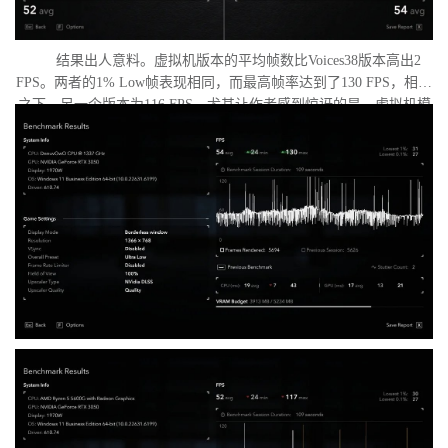
结果出人意料。虚拟机版本的平均帧数比Voices38版本高出2
FPS。两者的1% Low帧表现相同，而最高帧率达到了130 FPS，相比
之下，另一个版本为116 FPS。尤其让作者感到惊讶的是，虚拟机模
式下的优化竟如此之好。从理论上讲，额外的虚拟化层应该会给处
理器带来负担并降低性能，但实际上并没有发生这种情况。