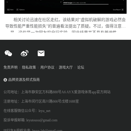
相关讨论迅速在社区走红。该结果对“虚拟机破解的游戏必然会
导致性能严重性能损失”的普遍看法提出了质疑。不过，值得注意的
是，这仅是一次网友的自行实验，因此结果并不具有普遍性。
免责声明
隐私政策
用户协议
游戏大厅
论坛
品牌资源及样式指南
公司地址：上海市静安区万科路888号A6 AYX爱游戏体育app官方网站
注册地址：上海市闵行区南川路666号戊楼1688室
在线客服微信公众号：leyu_net
投诉举报邮箱: leyutousu@gmail.com
IP衍生&授权业务: leyux.lab@gmail.com