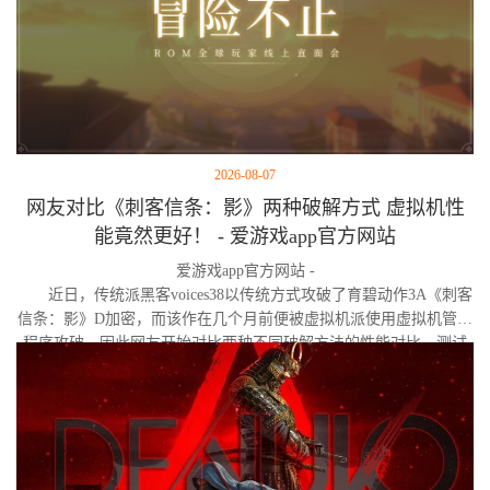
2026-08-07
网友对比《刺客信条：影》两种破解方式 虚拟机性
能竟然更好！ - 爱游戏app官方网站
爱游戏app官方网站 -
近日，传统派黑客voices38以传统方式攻破了育碧动作3A《刺客
信条：影》D加密，而该作在几个月前便被虚拟机派使用虚拟机管理
程序攻破。因此网友开始对比两种不同破解方法的性能对比。测试
作者决定验证，虚拟机管理程序是否真的会像许多玩家认为的那
样，导致明显的帧数下降。