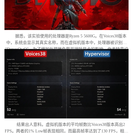
据悉，该实验使用的处理器是Ryzen 5 5600G。在Voices38版本
中，系统会显示其真实名称，而在虚拟机版本中，处理器被识别为
“DenuvOwO”。为了增加处理器负载并排除显卡的影响，作者特意设
置了低分辨率，并将所有图形设置调至“极低”模式。两项测试均在相
同条件下进行：内存完整性和基于虚拟化的安全性（VBS）均已关
闭，并且两轮测试之间电脑甚至没有重启。
结果出人意料。虚拟机版本的平均帧数比Voices38版本高出2
FPS。两者的1% Low帧表现相同，而最高帧率达到了130 FPS，相比