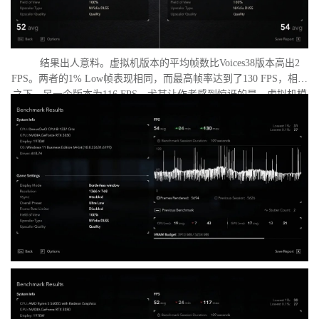
结果出人意料。虚拟机版本的平均帧数比Voices38版本高出2
FPS。两者的1% Low帧表现相同，而最高帧率达到了130 FPS，相比
之下，另一个版本为116 FPS。尤其让作者感到惊讶的是，虚拟机模
式下的优化竟如此之好。从理论上讲，额外的虚拟化层应该会给处
理器带来负担并降低性能，但实际上并没有发生这种情况。