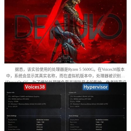
作者决定验证，虚拟机管理程序是否真的会像许多玩家认为的那
样，导致明显的帧数下降。
据悉，该实验使用的处理器是Ryzen 5 5600G。在Voices38版本
中，系统会显示其真实名称，而在虚拟机版本中，处理器被识别为
“DenuvOwO”。为了增加处理器负载并排除显卡的影响，作者特意设
置了低分辨率，并将所有图形设置调至“极低”模式。两项测试均在相
同条件下进行：内存完整性和基于虚拟化的安全性（VBS）均已关
闭，并且两轮测试之间电脑甚至没有重启。