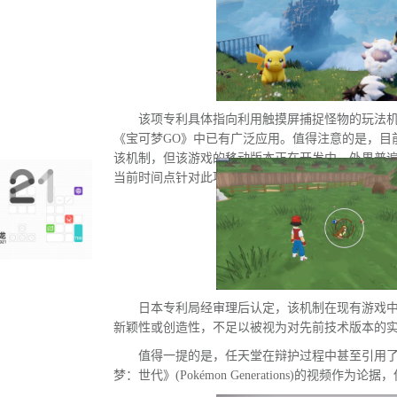
该项专利具体指向利用触摸屏捕捉怪物的玩法
《宝可梦GO》中已有广泛应用。值得注意的是，目
该机制，但该游戏的移动版本正在开发中。外界普
当前时间点针对此项专利发起诉讼的直接原因。
日本专利局经审理后认定，该机制在现有游戏
新颖性或创造性，不足以被视为对先前技术版本的
值得一提的是，任天堂在辩护过程中甚至引用
梦：世代》(Pokémon Generations)的视频作