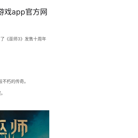
游戏app官方网
布了《巫师3》发售十周年
段不朽的传奇。
程。