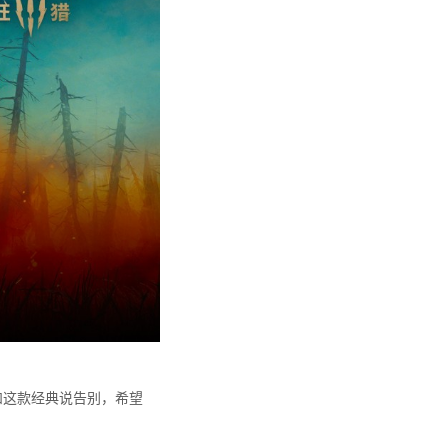
和这款经典说告别，希望