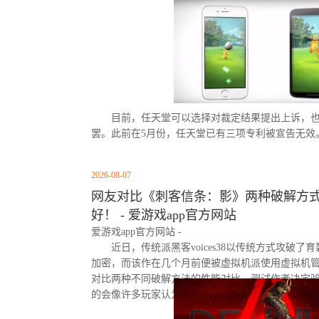
目前，任天堂可以选择对裁定结果提出上诉，
罢。此前在5月份，任天堂已有三项专利被宣告无效
2026-08-07
网友对比《刺客信条：影》两种破解方式
好！ - 爱游戏app官方网站
爱游戏app官方网站 -
近日，传统派黑客voices38以传统方式攻破了
加密，而该作在几个月前便被虚拟机派使用虚拟机
对比两种不同破解方法的性能对比。测试作者决定
的会像许多玩家认为的那样，导致明显的帧数下降