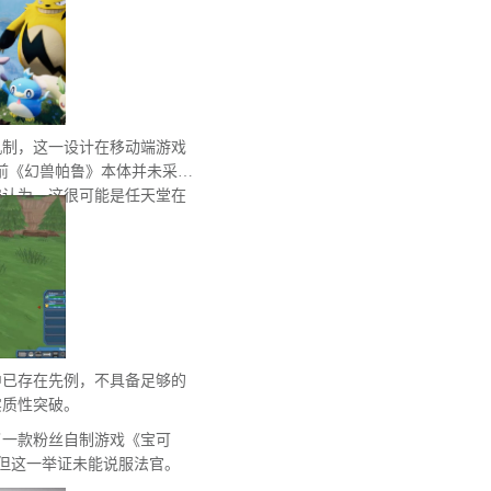
机制，这一设计在移动端游戏
前《幻兽帕鲁》本体并未采用
遍认为，这很可能是任天堂在
中已存在先例，不具备足够的
实质性突破。
了一款粉丝自制游戏《宝可
为论据，但这一举证未能说服法官。