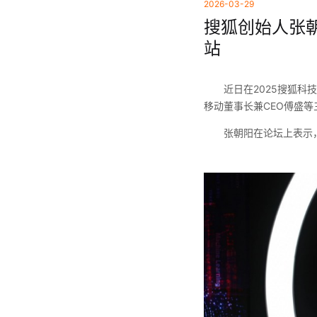
2026-03-29
搜狐创始人张朝
站
近日在2025搜狐
移动董事长兼CEO傅盛
张朝阳在论坛上表示，