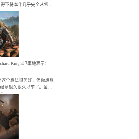
不得不将本作几乎完全从零开
ard Knight坦率地表示：
虽然这个想法很美好，但你想想
?那已经是很久很久以前了。虽然
”