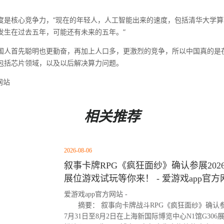
度是核心竞争力，“现在的年轻人，人工智能出来的速度，包括清华大学算
发生在过去五年，可能还有未来的五年。”
国人首先聪明也更勤奋，再加上人口多，更激烈的竞争，所以中国真的是在
包括芯片领域，以及以后解决算力问题。
网站
相关推荐
2026-08-06
叙事卡牌RPG《疯狂面纱》确认参展2026 Chi
展位游戏试玩等你来！ - 爱游戏app官方
爱游戏app官方网站 -
摘要： 叙事向卡牌战斗RPG《疯狂面纱》确认参展Ch
7月31日至8月2日在上海新国际博览中心N1馆G30