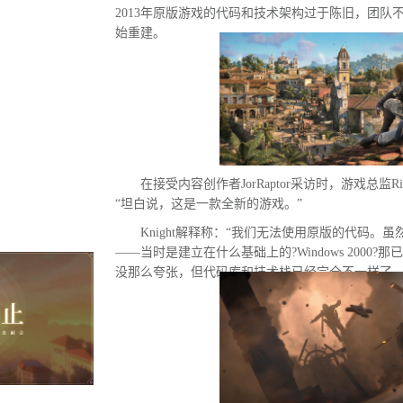
2013年原版游戏的代码和技术架构过于陈旧，团队
始重建。
在接受内容创作者JorRaptor采访时，游戏总监Rich
“坦白说，这是一款全新的游戏。”
Knight解释称：“我们无法使用原版的代码。
——当时是建立在什么基础上的?Windows 2000
没那么夸张，但代码库和技术栈已经完全不一样了。