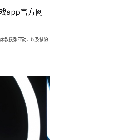
戏app官方网
讲席教授张亚勤，以及猎豹