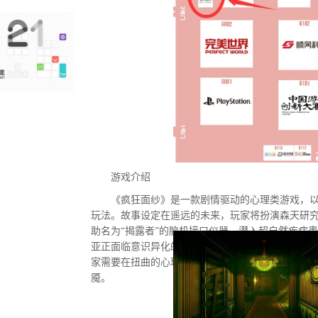
游戏介绍
《疯狂面纱》是一款剧情驱动的心理类游戏，
玩法。故事设定在遥远的未来，玩家将扮演森天研
助名为“揭露者”的脑机接口仪器，潜入超自然疾病
亚正面临意识异化的危机，隐藏在梦魇深处的外星
家需要在扭曲的心理迷宫中进行探索与解谜，直面
魇。