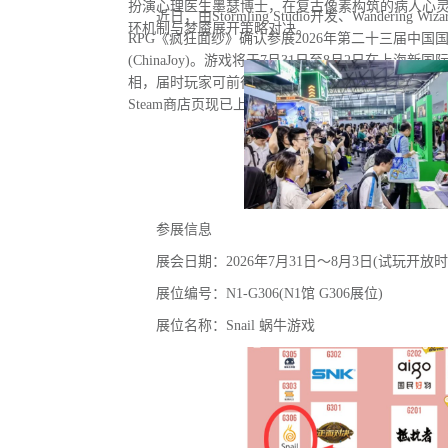
扮演心理医生墨瑟博士，在复古像素构筑的病人心
近日，由Stormling Studio开发、Wandering
环机制与梦魇展开策略对决。
RPG《疯狂面纱》确认参展2026年第二十三届中
(ChinaJoy)。游戏将于7月31日至8月2日在上海新
相，届时玩家可前往蜗牛游戏展台亲身体验试玩De
Steam商店页现已上线，玩家可提前加入愿望单。
参展信息
展会日期：2026年7月31日～8月3日(试玩开放时
展位编号：N1-G306(N1馆 G306展位)
展位名称：Snail 蜗牛游戏