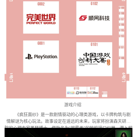
游戏介绍
《疯狂面纱》是一款剧情驱动的心理类游戏，以卡牌构筑与剧
情解谜为核心玩法。故事设定在遥远的未来，玩家将扮演森天研究
院的心理专家墨瑟博士，借助名为“揭露者”的脑机接口仪器，潜入超
自然疾病患者索菲亚的内心世界。索菲亚正面临意识异化的危机，