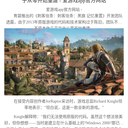
乎从零开始重建 - 爱游戏app官方网站
爱游戏app官方网站 -
育碧推出的《刺客信条：刺客信条：黑旗 记忆重置》开发团队
透露，由于2013年原版游戏的代码和技术架构过于陈旧，团队不得
不将本作几乎完全从零开始重建。
在接受内容创作者JorRaptor采访时，游戏总监Richard Knight坦
率地表示：“坦白说，这是一款全新的游戏。”
Knight解释称：“我们无法使用原版的代码。虽然这个想法很美
好，但你想想——当时是建立在什么基础上的?Windows 2000?那已经