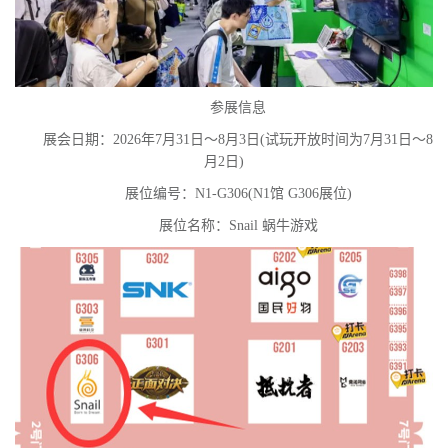
参展信息
展会日期：2026年7月31日～8月3日(试玩开放时间为7月31日～8
月2日)
展位编号：N1-G306(N1馆 G306展位)
展位名称：Snail 蜗牛游戏