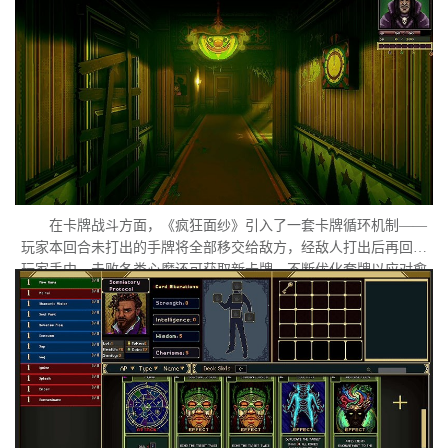
隐藏在梦魇深处的外星意识试图夺取她的主体性。玩家需要在扭曲
的心理迷宫中进行探索与解谜，直面潜藏于她意识深处的心魔与梦
魇。
在卡牌战斗方面，《疯狂面纱》引入了一套卡牌循环机制——
玩家本回合未打出的手牌将全部移交给敌方，经敌人打出后再回归
玩家手中。击败各类心魔还可获取新卡牌，不断优化套牌以应对愈
发扭曲的梦境敌人。在视觉呈现上，游戏采用独特的复古像素画
风，刻意保留低分辨率下模糊失真的质感，营造出兼具复古感与精
神错位感的氛围体验。