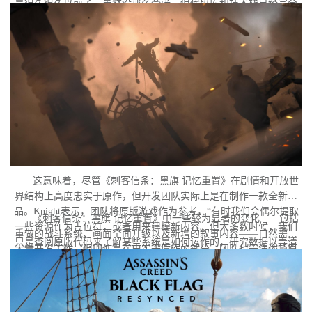
是很久很久以前了。虽然没那么夸张，但代码库和技术栈已经完全
不一样了。”
这意味着，尽管《刺客信条：黑旗 记忆重置》在剧情和开放世
界结构上高度忠实于原作，但开发团队实际上是在制作一款全新作
品。Knight表示，团队将原版游戏作为参考，“有时我们会偶尔提取
《刺客信条：黑旗 记忆重置》中一些较为显著的变化——包括
一些资源作为占位符，或者用来建模新内容。但大多数时候，我们
重做的战斗系统、画面全面升级以及新增的叙事内容——自然需要
只是查阅原版代码来了解某些系统是如何运作的，研究数据以弄清
大量开发工作。但即使是在忠实于原作的部分，团队也无法依赖原
楚某些功能背后的逻辑，学习其中隐藏的秘密。但本质上，我们必
版的存档代码。
须重建一切。”