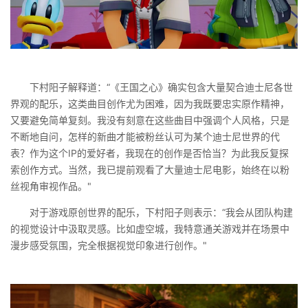
下村阳子解释道：“《王国之心》确实包含大量契合迪士尼各世
界观的配乐，这类曲目创作尤为困难，因为我既要忠实原作精神，
又要避免简单复刻。我没有刻意在这些曲目中强调个人风格，只是
不断地自问，怎样的新曲才能被粉丝认可为某个迪士尼世界的代
表？作为这个IP的爱好者，我现在的创作是否恰当？为此我反复探
索创作方式。当然，我已提前观看了大量迪士尼电影，始终在以粉
丝视角审视作品。"
对于游戏原创世界的配乐，下村阳子则表示：“我会从团队构建
的视觉设计中汲取灵感。比如虚空城，我特意通关游戏并在场景中
漫步感受氛围，完全根据视觉印象进行创作。"