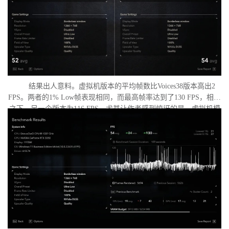
结果出人意料。虚拟机版本的平均帧数比Voices38版本高出2
FPS。两者的1% Low帧表现相同，而最高帧率达到了130 FPS，相比
之下，另一个版本为116 FPS。尤其让作者感到惊讶的是，虚拟机模
式下的优化竟如此之好。从理论上讲，额外的虚拟化层应该会给处
理器带来负担并降低性能，但实际上并没有发生这种情况。