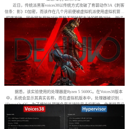
近日，传统派黑客voices38以传统方式攻破了育碧动作3A《刺客
信条：影》D加密，而该作在几个月前便被虚拟机派使用虚拟机管理
程序攻破。因此网友开始对比两种不同破解方法的性能对比。测试
作者决定验证，虚拟机管理程序是否真的会像许多玩家认为的那
样，导致明显的帧数下降。
据悉，该实验使用的处理器是Ryzen 5 5600G。在Voices38版本
中，系统会显示其真实名称，而在虚拟机版本中，处理器被识别为
“DenuvOwO”。为了增加处理器负载并排除显卡的影响，作者特意设
置了低分辨率，并将所有图形设置调至“极低”模式。两项测试均在相
同条件下进行：内存完整性和基于虚拟化的安全性（VBS）均已关
闭，并且两轮测试之间电脑甚至没有重启。