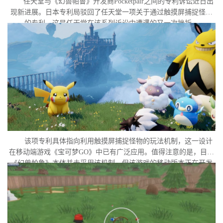
任天堂与《幻兽帕鲁》开发商Pocketpair之间的专利诉讼近日出
现新进展。日本专利局驳回了任天堂一项关于通过触摸屏捕捉怪物
的专利，这是任天堂在该系列诉讼中遭遇的又一次挫折。
该项专利具体指向利用触摸屏捕捉怪物的玩法机制，这一设计
在移动端游戏《宝可梦GO》中已有广泛应用。值得注意的是，目前
《幻兽帕鲁》本体并未采用该机制，但该游戏的移动版本正在开发
中。外界普遍认为，这很可能是任天堂在当前时间点针对此项专利
发起诉讼的直接原因。