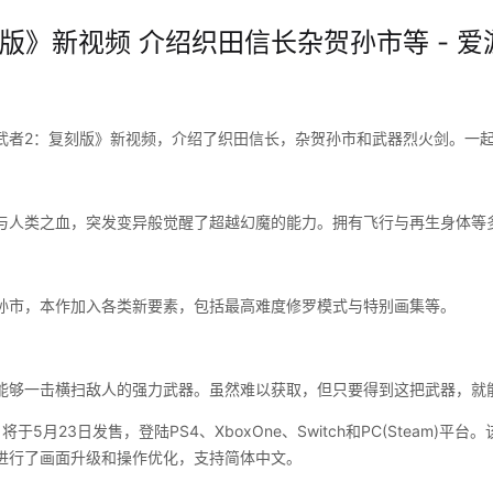
版》新视频 介绍织田信长杂贺孙市等 - 爱
武者2：复刻版》新视频，介绍了织田信长，杂贺孙市和武器烈火剑。一
与人类之血，突发变异般觉醒了超越幻魔的能力。拥有飞行与再生身体等
孙市，本作加入各类新要素，包括最高难度修罗模式与特别画集等。
能够一击横扫敌人的强力武器。虽然难以获取，但只要得到这把武器，就
于5月23日发售，登陆PS4、XboxOne、Switch和PC(Steam)平
进行了画面升级和操作优化，支持简体中文。