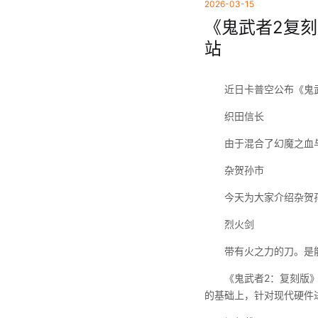
2026-03-15
《鬼武者2复刻
站
近日卡普空公布《鬼
织田信长
由于混合了幻魔之血
杂贺孙市
今天为大家介绍杂贺
烈火剑
带有火之力的刀。是
《鬼武者2：复刻版》将
的基础上，针对现代硬件