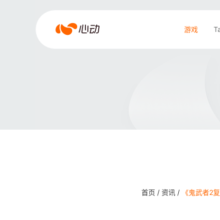
爱
游戏
T
游
戏
搜索结果
app
体
育
首页 /
资讯 /
《鬼武者2复