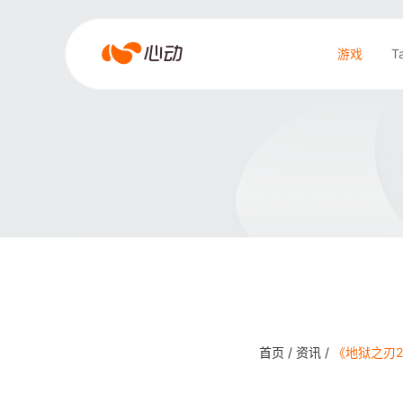
爱
游戏
T
游
戏
搜索结果
app
体
育
首页 /
资讯 /
《地狱之刃2