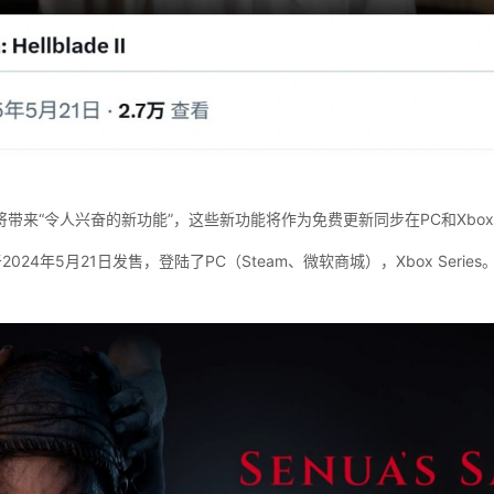
带来“令人兴奋的新功能”，这些新功能将作为免费更新同步在PC和Xbox S
24年5月21日发售，登陆了PC（Steam、微软商城），Xbox Series