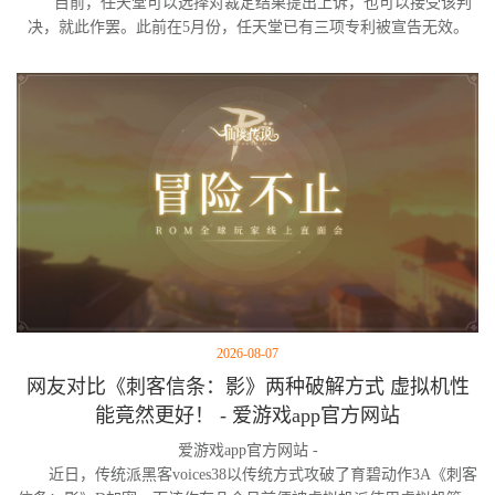
目前，任天堂可以选择对裁定结果提出上诉，也可以接受该判
决，就此作罢。此前在5月份，任天堂已有三项专利被宣告无效。
2026-08-07
网友对比《刺客信条：影》两种破解方式 虚拟机性
能竟然更好！ - 爱游戏app官方网站
爱游戏app官方网站 -
近日，传统派黑客voices38以传统方式攻破了育碧动作3A《刺客