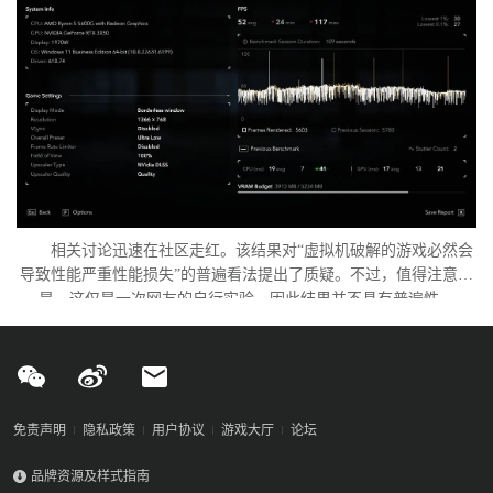
相关讨论迅速在社区走红。该结果对“虚拟机破解的游戏必然会
导致性能严重性能损失”的普遍看法提出了质疑。不过，值得注意的
是，这仅是一次网友的自行实验，因此结果并不具有普遍性。
免责声明
隐私政策
用户协议
游戏大厅
论坛
品牌资源及样式指南