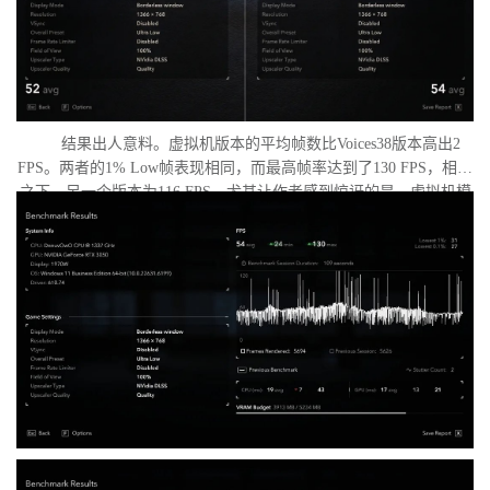
结果出人意料。虚拟机版本的平均帧数比Voices38版本高出2
FPS。两者的1% Low帧表现相同，而最高帧率达到了130 FPS，相比
之下，另一个版本为116 FPS。尤其让作者感到惊讶的是，虚拟机模
式下的优化竟如此之好。从理论上讲，额外的虚拟化层应该会给处
理器带来负担并降低性能，但实际上并没有发生这种情况。