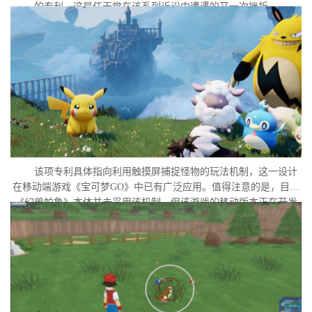
的专利，这是任天堂在该系列诉讼中遭遇的又一次挫折。
该项专利具体指向利用触摸屏捕捉怪物的玩法机制，这一设计
在移动端游戏《宝可梦GO》中已有广泛应用。值得注意的是，目前
《幻兽帕鲁》本体并未采用该机制，但该游戏的移动版本正在开发
中。外界普遍认为，这很可能是任天堂在当前时间点针对此项专利
发起诉讼的直接原因。