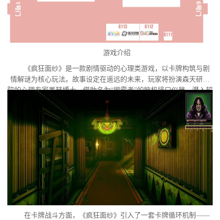
游戏介绍
《疯狂面纱》是一款剧情驱动的心理类游戏，以卡牌构筑与剧
情解谜为核心玩法。故事设定在遥远的未来，玩家将扮演森天研究
院的心理专家墨瑟博士，借助名为“揭露者”的脑机接口仪器，潜入超
自然疾病患者索菲亚的内心世界。索菲亚正面临意识异化的危机，
隐藏在梦魇深处的外星意识试图夺取她的主体性。玩家需要在扭曲
的心理迷宫中进行探索与解谜，直面潜藏于她意识深处的心魔与梦
魇。
在卡牌战斗方面，《疯狂面纱》引入了一套卡牌循环机制——