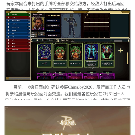
玩家本回合未打出的手牌将全部移交给敌方，经敌人打出后再回归
玩家手中。击败各类心魔还可获取新卡牌，不断优化套牌以应对愈
发扭曲的梦境敌人。在视觉呈现上，游戏采用独特的复古像素画
风，刻意保留低分辨率下模糊失真的质感，营造出兼具复古感与精
神错位感的氛围体验。
目前，《疯狂面纱》确认参展ChinaJoy2026，发行商工作人员也
将亲临展位与玩家面对面交流。我们诚邀各位玩家在7月31日～8月2
日前来N1-G306展位，亲自踏入索菲亚的内心迷宫，体验这场关于理
智与疯狂的独特旅程。