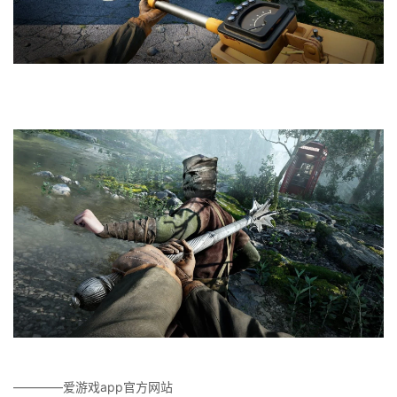
————爱游戏app官方网站