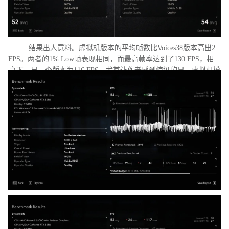
结果出人意料。虚拟机版本的平均帧数比Voices38版本高出2
FPS。两者的1% Low帧表现相同，而最高帧率达到了130 FPS，相比
之下，另一个版本为116 FPS。尤其让作者感到惊讶的是，虚拟机模
式下的优化竟如此之好。从理论上讲，额外的虚拟化层应该会给处
理器带来负担并降低性能，但实际上并没有发生这种情况。