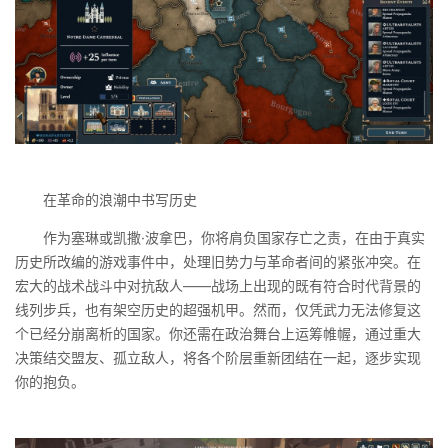
在革命的浪潮中书写历史
作为塞琳或凯撒·波拿巴，你将肩负国家存亡之责，在由于真实
历史所改编的游戏事件中，处理旧势力与革命者间的紧张冲突。在
宏大的战术战斗中对抗敌人——战场上出现的既有符合时代背景的
线列步兵，也有架空历史的超强机甲。然而，仅凭武力无法修复这
个已经分崩离析的国家。你还需在政治舞台上运筹帷幄，通过重大
决策结交盟友、孤立敌人，将各个阶层重新团结在一起，逐步实现
你的抱负。