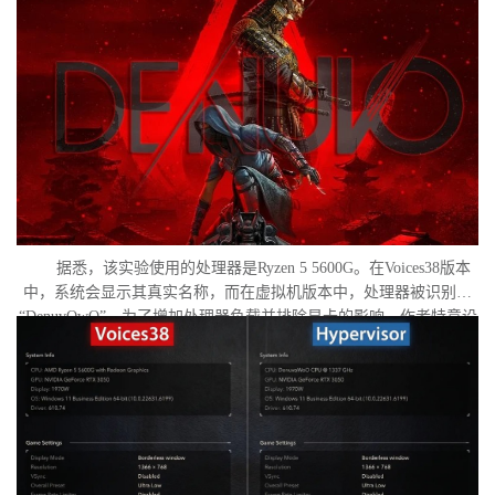
作者决定验证，虚拟机管理程序是否真的会像许多玩家认为的那
样，导致明显的帧数下降。
据悉，该实验使用的处理器是Ryzen 5 5600G。在Voices38版本
中，系统会显示其真实名称，而在虚拟机版本中，处理器被识别为
“DenuvOwO”。为了增加处理器负载并排除显卡的影响，作者特意设
置了低分辨率，并将所有图形设置调至“极低”模式。两项测试均在相
同条件下进行：内存完整性和基于虚拟化的安全性（VBS）均已关
闭，并且两轮测试之间电脑甚至没有重启。