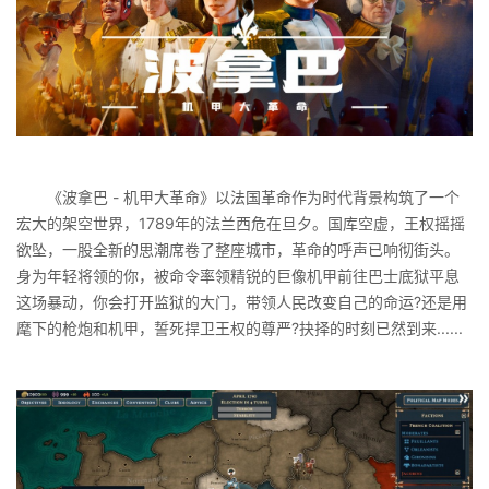
《波拿巴 - 机甲大革命》以法国革命作为时代背景构筑了一个
宏大的架空世界，1789年的法兰西危在旦夕。国库空虚，王权摇摇
欲坠，一股全新的思潮席卷了整座城市，革命的呼声已响彻街头。
身为年轻将领的你，被命令率领精锐的巨像机甲前往巴士底狱平息
这场暴动，你会打开监狱的大门，带领人民改变自己的命运?还是用
麾下的枪炮和机甲，誓死捍卫王权的尊严?抉择的时刻已然到来......