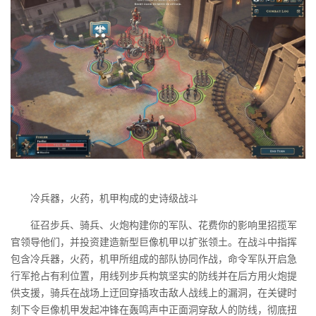
冷兵器，火药，机甲构成的史诗级战斗
征召步兵、骑兵、火炮构建你的军队、花费你的影响里招揽军
官领导他们，并投资建造新型巨像机甲以扩张领土。在战斗中指挥
包含冷兵器，火药，机甲所组成的部队协同作战，命令军队开启急
行军抢占有利位置，用线列步兵构筑坚实的防线并在后方用火炮提
供支援，骑兵在战场上迂回穿插攻击敌人战线上的漏洞，在关键时
刻下令巨像机甲发起冲锋在轰鸣声中正面洞穿敌人的防线，彻底扭