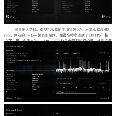
结果出人意料。虚拟机版本的平均帧数比Voices38版本高出2
FPS。两者的1% Low帧表现相同，而最高帧率达到了130 FPS，相比
之下，另一个版本为116 FPS。尤其让作者感到惊讶的是，虚拟机模
式下的优化竟如此之好。从理论上讲，额外的虚拟化层应该会给处
理器带来负担并降低性能，但实际上并没有发生这种情况。