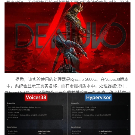
程序攻破。因此网友开始对比两种不同破解方法的性能对比。测试
作者决定验证，虚拟机管理程序是否真的会像许多玩家认为的那
样，导致明显的帧数下降。
据悉，该实验使用的处理器是Ryzen 5 5600G。在Voices38版本
中，系统会显示其真实名称，而在虚拟机版本中，处理器被识别为
“DenuvOwO”。为了增加处理器负载并排除显卡的影响，作者特意设
置了低分辨率，并将所有图形设置调至“极低”模式。两项测试均在相
同条件下进行：内存完整性和基于虚拟化的安全性（VBS）均已关
闭，并且两轮测试之间电脑甚至没有重启。