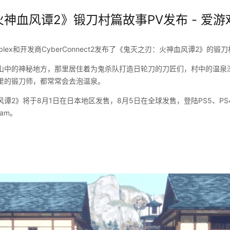
神血风谭2》锻刀村篇故事PV发布 - 爱游
iplex和开发商CyberConnect2发布了《鬼灭之刃：火神血风谭2》的
山中的神秘地方，那里居住着为鬼杀队打造日轮刀的刀匠们，村中的温泉
里的锻刀师，都常常会去泡温泉。
2》将于8月1日在日本地区发售，8月5日在全球发售，登陆PS5、PS4、Xbo
eam。