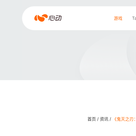
爱
游戏
T
游
戏
搜索结果
app
体
育
首页 /
资讯 /
《鬼灭之刃：