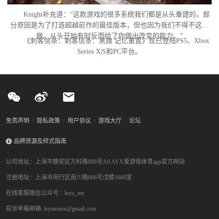
Knight补充道：“这款游戏的很多系统我们都是从头重建的，部
分原因是为了打造超越前作的最佳版本，但也因为我们不得不这么
做。从头开始有时反而给了你做出改变的能力。”
《刺客信条：刺客信条：黑旗 记忆重置》现已登陆PS5、Xbox
Series X|S和PC平台。
免责声明
隐私政策
用户协议
游戏大厅
论坛
品牌资源及样式指南
公司地址：上海市静安区万科路888号A6 AYX爱游戏体育app官方网站
注册地址：上海市闵行区南川路666号戊楼1688室
在线客服微信公众号：leyu_net
投诉举报邮箱: leyutousu@gmail.com