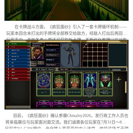
在卡牌战斗方面，《疯狂面纱》引入了一套卡牌循环机制——
玩家本回合未打出的手牌将全部移交给敌方，经敌人打出后再回归
玩家手中。击败各类心魔还可获取新卡牌，不断优化套牌以应对愈
发扭曲的梦境敌人。在视觉呈现上，游戏采用独特的复古像素画
风，刻意保留低分辨率下模糊失真的质感，营造出兼具复古感与精
神错位感的氛围体验。
目前，《疯狂面纱》确认参展ChinaJoy2026，发行商工作人员也
将亲临展位与玩家面对面交流。我们诚邀各位玩家在7月31日～8月2
日前来N1-G306展位，亲自踏入索菲亚的内心迷宫，体验这场关于理