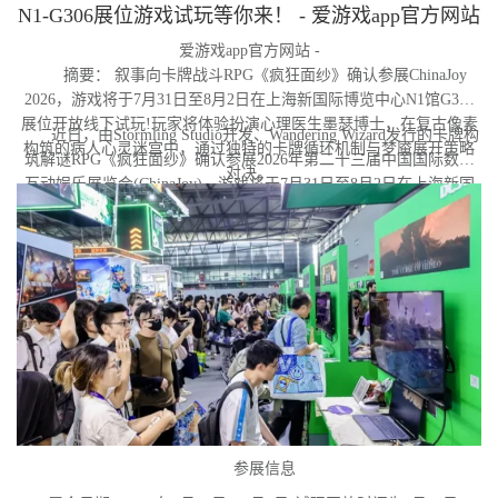
N1-G306展位游戏试玩等你来！ - 爱游戏app官方网站
爱游戏app官方网站 -
摘要： 叙事向卡牌战斗RPG《疯狂面纱》确认参展ChinaJoy
2026，游戏将于7月31日至8月2日在上海新国际博览中心N1馆G306
展位开放线下试玩!玩家将体验扮演心理医生墨瑟博士，在复古像素
近日，由Stormling Studio开发、Wandering Wizard发行的卡牌构
构筑的病人心灵迷宫中，通过独特的卡牌循环机制与梦魇展开策略
筑解谜RPG《疯狂面纱》确认参展2026年第二十三届中国国际数码
对决。
互动娱乐展览会(ChinaJoy)。游戏将于7月31日至8月2日在上海新国
际博览中心N1馆G306展位亮相，届时玩家可前往蜗牛游戏展台亲身
体验试玩Demo。与此同时，《疯狂面纱》Steam商店页现已上线，
玩家可提前加入愿望单。
参展信息