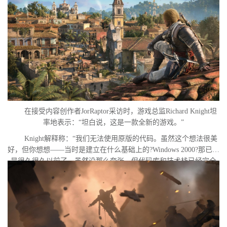
在接受内容创作者JorRaptor采访时，游戏总监Richard Knight坦
率地表示：“坦白说，这是一款全新的游戏。”
Knight解释称：“我们无法使用原版的代码。虽然这个想法很美
好，但你想想——当时是建立在什么基础上的?Windows 2000?那已经
是很久很久以前了。虽然没那么夸张，但代码库和技术栈已经完全
不一样了。”