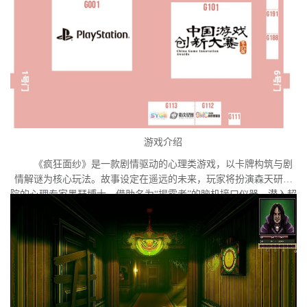
游戏介绍
《疯狂面纱》是一款剧情驱动的心理类游戏，以卡牌构筑与剧
情解谜为核心玩法。故事设定在遥远的未来，玩家将扮演森天研究
院的心理专家墨瑟博士，借助名为“揭露者”的脑机接口仪器，潜入超
自然疾病患者索菲亚的内心世界。索菲亚正面临意识异化的危机，
隐藏在梦魇深处的外星意识试图夺取她的主体性。玩家需要在扭曲
的心理迷宫中进行探索与解谜，直面潜藏于她意识深处的心魔与梦
魇。