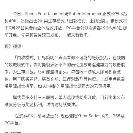
今日，Focus Entertainment与Saber Interactive正式公布《战
锤40K：星际战士2》类生存模式「围攻模式」上线日期。该模式将
于6月26日免费向全体玩家开放，PC平台公测服务器将于6月3日提
前开启。先导预告片现已发布，一起来看看吧。
预告视频：
「围攻模式」目标简明：直面看似不可能的绝境挑战，在残酷
的攻城模式中，你将撕裂源源不断的泰伦虫族与混沌势力的攻击浪
潮，为生存而战，尽可能坚持更久。每击败一波敌人即可积累点
数，用于购买弹药、装备充能、医疗刺激剂等物资…… 或用点数召
唤星际战士援军，如 AI 控制的星际战士或强大的无畏机甲。
模式最多支持三人联机，单人选项或同步开放。目前尚未公布
难度分级与奖励机制，详情请持续关注。
《战锤40K：星际战士2》现已登陆Xbox Series X/S、PS5及
PC平台。