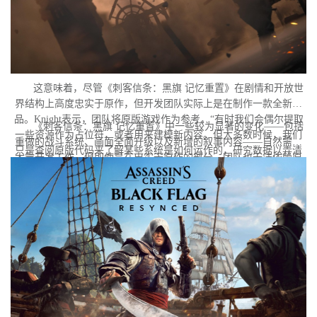
这意味着，尽管《刺客信条：黑旗 记忆重置》在剧情和开放世
界结构上高度忠实于原作，但开发团队实际上是在制作一款全新作
品。Knight表示，团队将原版游戏作为参考，“有时我们会偶尔提取
《刺客信条：黑旗 记忆重置》中一些较为显著的变化——包括
一些资源作为占位符，或者用来建模新内容。但大多数时候，我们
重做的战斗系统、画面全面升级以及新增的叙事内容——自然需要
只是查阅原版代码来了解某些系统是如何运作的，研究数据以弄清
大量开发工作。但即使是在忠实于原作的部分，团队也无法依赖原
楚某些功能背后的逻辑，学习其中隐藏的秘密。但本质上，我们必
版的存档代码。
须重建一切。”