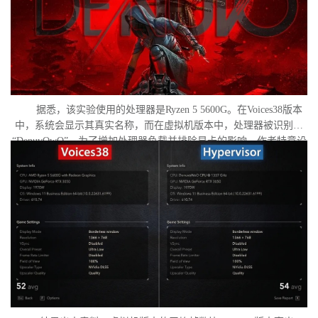
据悉，该实验使用的处理器是Ryzen 5 5600G。在Voices38版本
中，系统会显示其真实名称，而在虚拟机版本中，处理器被识别为
“DenuvOwO”。为了增加处理器负载并排除显卡的影响，作者特意设
置了低分辨率，并将所有图形设置调至“极低”模式。两项测试均在相
同条件下进行：内存完整性和基于虚拟化的安全性（VBS）均已关
闭，并且两轮测试之间电脑甚至没有重启。