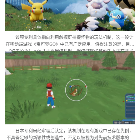
该项专利具体指向利用触摸屏捕捉怪物的玩法机制，这一设计
在移动端游戏《宝可梦GO》中已有广泛应用。值得注意的是，目前
《幻兽帕鲁》本体并未采用该机制，但该游戏的移动版本正在开发
中。外界普遍认为，这很可能是任天堂在当前时间点针对此项专利
发起诉讼的直接原因。
日本专利局经审理后认定，该机制在现有游戏中已存在先例，
不具备足够的新颖性或创造性，不足以被视为对先前技术版本的实