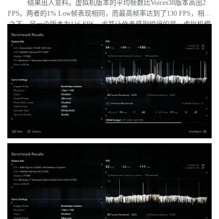
结果出人意料。虚拟机版本的平均帧数比Voices38版本高出2
FPS。两者的1% Low帧表现相同，而最高帧率达到了130 FPS，相比
之下，另一个版本为116 FPS。尤其让作者感到惊讶的是，虚拟机模
式下的优化竟如此之好。从理论上讲，额外的虚拟化层应该会给处
理器带来负担并降低性能，但实际上并没有发生这种情况。