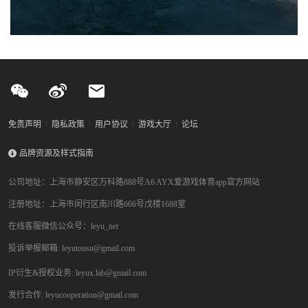
免责声明
隐私政策
用户协议
游戏大厅
论坛
品牌资源及样式指南
公司地址：上海市静安区万科路888号A6 AYX爱游戏体育app官方网站
注册地址：上海市闵行区南川路666号戊楼1688室
在线客服微信公众号：leyu_net
投诉举报邮箱: leyutousu@gmail.com
IP衍生&授权业务: leyux.lab@gmail.com
发行合作: leyucooperation@gmail.com