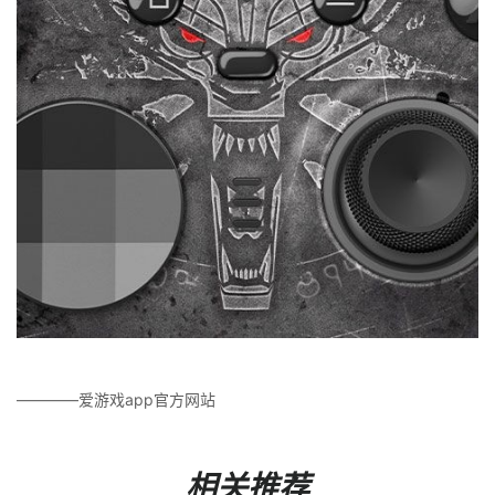
————爱游戏app官方网站
相关推荐