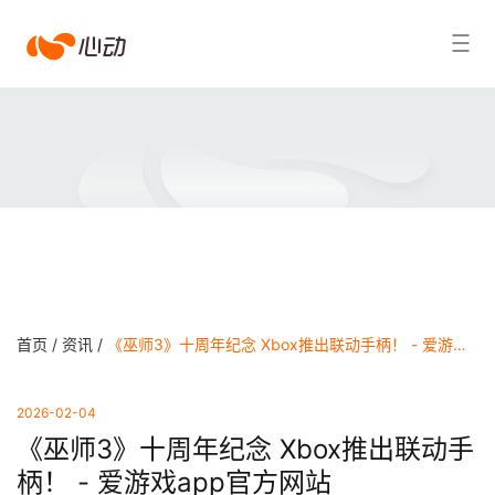
爱
搜索结果
游
戏
app
体
育
首页 /
资讯 /
《巫师3》十周年纪念 Xbox推出联动手柄！ - 爱游戏app官方网站
2026-02-04
《巫师3》十周年纪念 Xbox推出联动手
柄！ - 爱游戏app官方网站