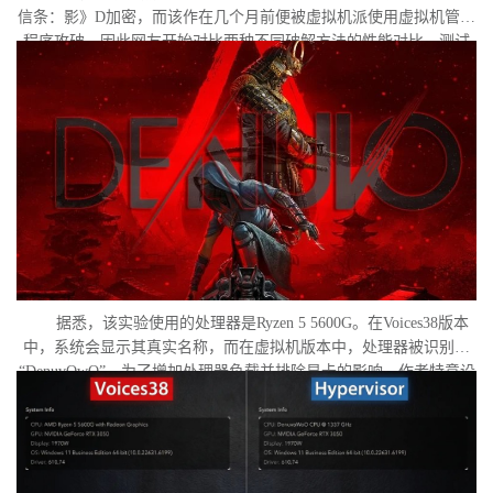
信条：影》D加密，而该作在几个月前便被虚拟机派使用虚拟机管理
程序攻破。因此网友开始对比两种不同破解方法的性能对比。测试
作者决定验证，虚拟机管理程序是否真的会像许多玩家认为的那
样，导致明显的帧数下降。
据悉，该实验使用的处理器是Ryzen 5 5600G。在Voices38版本
中，系统会显示其真实名称，而在虚拟机版本中，处理器被识别为
“DenuvOwO”。为了增加处理器负载并排除显卡的影响，作者特意设
置了低分辨率，并将所有图形设置调至“极低”模式。两项测试均在相
同条件下进行：内存完整性和基于虚拟化的安全性（VBS）均已关
闭，并且两轮测试之间电脑甚至没有重启。