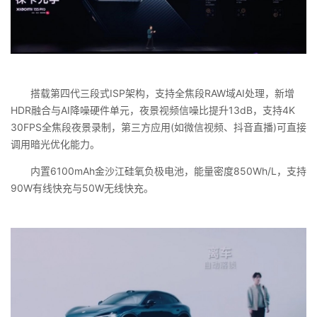
搭载第四代三段式ISP架构，支持全焦段RAW域AI处理，新增
HDR融合与AI降噪硬件单元，夜景视频信噪比提升13dB，支持4K
30FPS全焦段夜景录制，第三方应用(如微信视频、抖音直播)可直接
调用暗光优化能力。
内置6100mAh金沙江硅氧负极电池，能量密度850Wh/L，支持
90W有线快充与50W无线快充。