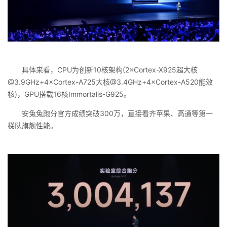
具体来看，CPU为创新10核架构(2×Cortex-X925超大核
@3.9GHz+4×Cortex-A725大核@3.4GHz+4×Cortex-A520能效
核)，GPU搭载16核Immortalis-G925。
安兔兔跑分官方成绩突破300万，直接看齐苹果、高通等第一
梯队旗舰性能。