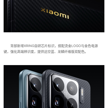
背部新增XRING自研芯片标识，搭配烫金LOGO与金色电源
键，强化高端辨识度，提供远空蓝、龙鳞纤维版双配色。