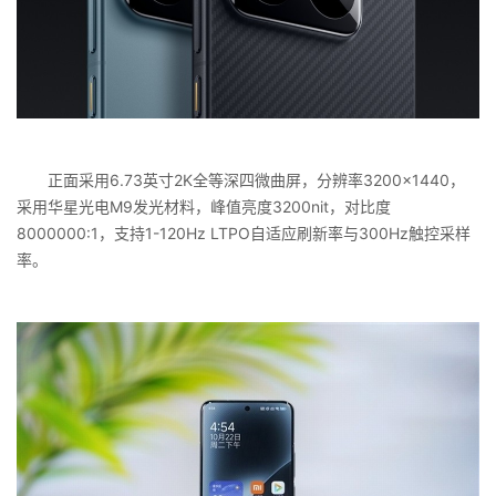
正面采用6.73英寸2K全等深四微曲屏，分辨率3200×1440，
采用华星光电M9发光材料，峰值亮度3200nit，对比度
8000000:1，支持1-120Hz LTPO自适应刷新率与300Hz触控采样
率。