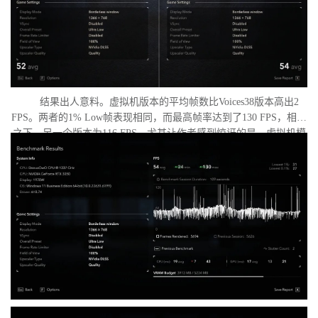
结果出人意料。虚拟机版本的平均帧数比Voices38版本高出2
FPS。两者的1% Low帧表现相同，而最高帧率达到了130 FPS，相比
之下，另一个版本为116 FPS。尤其让作者感到惊讶的是，虚拟机模
式下的优化竟如此之好。从理论上讲，额外的虚拟化层应该会给处
理器带来负担并降低性能，但实际上并没有发生这种情况。