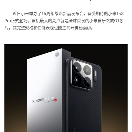
近日小米举办了15周年战略新品发布会，备受期待的小米15S
Pro正式登场。该机最大的亮点就是全球首发的小米自研玄戒O1芯
片，其完整规格和性能表现也随之揭开神秘面纱。