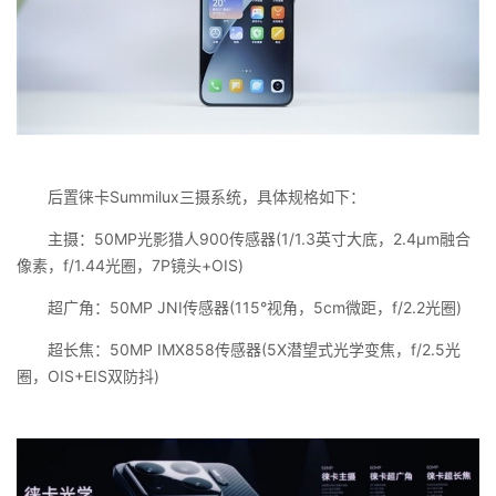
后置徕卡Summilux三摄系统，具体规格如下：
主摄：50MP光影猎人900传感器(1/1.3英寸大底，2.4μm融合
像素，f/1.44光圈，7P镜头+OIS)
超广角：50MP JNI传感器(115°视角，5cm微距，f/2.2光圈)
超长焦：50MP IMX858传感器(5X潜望式光学变焦，f/2.5光
圈，OIS+EIS双防抖)