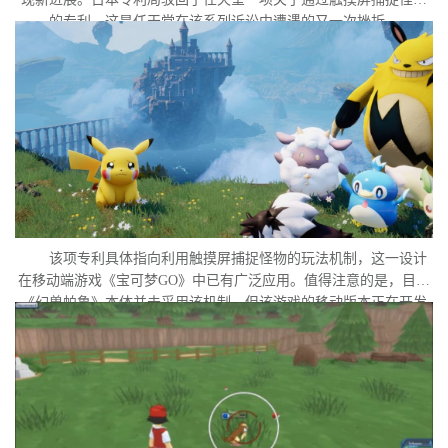
的专利，这是任天堂在该系列诉讼中遭遇的又一次挫折。
该项专利具体指向利用触摸屏捕捉怪物的玩法机制，这一设计
在移动端游戏《宝可梦GO》中已有广泛应用。值得注意的是，目前
《幻兽帕鲁》本体并未采用该机制，但该游戏的移动版本正在开发
中。外界普遍认为，这很可能是任天堂在当前时间点针对此项专利
发起诉讼的直接原因。