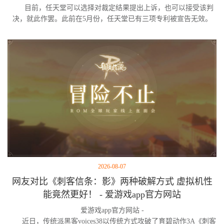
目前，任天堂可以选择对裁定结果提出上诉，也可以接受该判
决，就此作罢。此前在5月份，任天堂已有三项专利被宣告无效。
2026-08-07
网友对比《刺客信条：影》两种破解方式 虚拟机性
能竟然更好！ - 爱游戏app官方网站
爱游戏app官方网站 -
近日，传统派黑客voices38以传统方式攻破了育碧动作3A《刺客