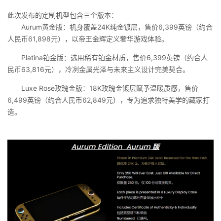
此次发布的定制机型包含三个版本：
Aurum黄金版：机身覆盖24K纯金镀层，售价6,399英镑（约合
人民币61,898元），以帝王金辉定义奢华游戏体验。
Platina铂金版：选用稀有铂金材质，售价6,399英镑（约合人
民币63,816元），冷冽金属光泽与未来主义设计完美契合。
Luxe Rose玫瑰金版：18K玫瑰金镀层赋予温暖质感，售价
6,499英镑（约合人民币62,849元），专为追求独特美学的藏家打
造。