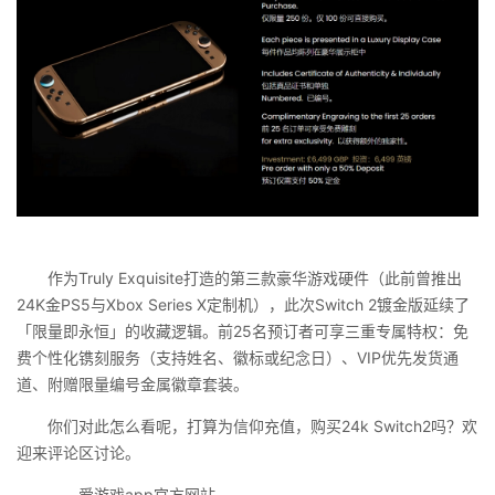
作为Truly Exquisite打造的第三款豪华游戏硬件（此前曾推出
24K金PS5与Xbox Series X定制机），此次Switch 2镀金版延续了
「限量即永恒」的收藏逻辑。前25名预订者可享三重专属特权：免
费个性化镌刻服务（支持姓名、徽标或纪念日）、VIP优先发货通
道、附赠限量编号金属徽章套装。
你们对此怎么看呢，打算为信仰充值，购买24k Switch2吗？欢
迎来评论区讨论。
————爱游戏app官方网站