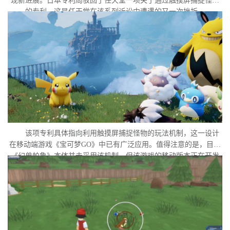
现新进展。日本专利局驳回了任天堂一项关于通过触摸屏捕捉怪物
的专利，这是任天堂在该系列诉讼中遭遇的又一次挫折。
该项专利具体指向利用触摸屏捕捉怪物的玩法机制，这一设计
在移动端游戏《宝可梦GO》中已有广泛应用。值得注意的是，目前
《幻兽帕鲁》本体并未采用该机制，但该游戏的移动版本正在开发
中。外界普遍认为，这很可能是任天堂在当前时间点针对此项专利
发起诉讼的直接原因。