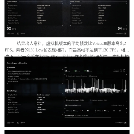
结果出人意料。虚拟机版本的平均帧数比Voices38版本高出2
FPS。两者的1% Low帧表现相同，而最高帧率达到了130 FPS，相比
之下，另一个版本为116 FPS。尤其让作者感到惊讶的是，虚拟机模
式下的优化竟如此之好。从理论上讲，额外的虚拟化层应该会给处
理器带来负担并降低性能，但实际上并没有发生这种情况。