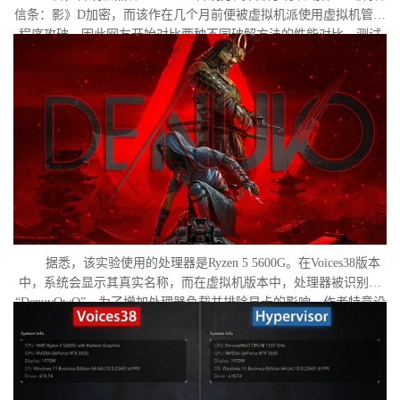
信条：影》D加密，而该作在几个月前便被虚拟机派使用虚拟机管理
程序攻破。因此网友开始对比两种不同破解方法的性能对比。测试
作者决定验证，虚拟机管理程序是否真的会像许多玩家认为的那
样，导致明显的帧数下降。
据悉，该实验使用的处理器是Ryzen 5 5600G。在Voices38版本
中，系统会显示其真实名称，而在虚拟机版本中，处理器被识别为
“DenuvOwO”。为了增加处理器负载并排除显卡的影响，作者特意设
置了低分辨率，并将所有图形设置调至“极低”模式。两项测试均在相
同条件下进行：内存完整性和基于虚拟化的安全性（VBS）均已关
闭，并且两轮测试之间电脑甚至没有重启。