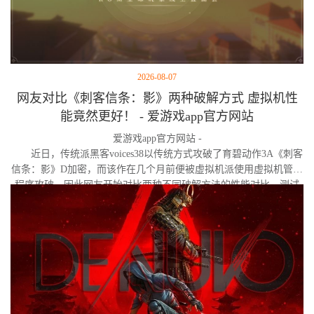
2026-08-07
网友对比《刺客信条：影》两种破解方式 虚拟机性
能竟然更好！ - 爱游戏app官方网站
爱游戏app官方网站 -
近日，传统派黑客voices38以传统方式攻破了育碧动作3A《刺客
信条：影》D加密，而该作在几个月前便被虚拟机派使用虚拟机管理
程序攻破。因此网友开始对比两种不同破解方法的性能对比。测试
作者决定验证，虚拟机管理程序是否真的会像许多玩家认为的那
样，导致明显的帧数下降。