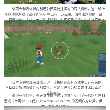
该项专利具体指向利用触摸屏捕捉怪物的玩法机制，这一设计
在移动端游戏《宝可梦GO》中已有广泛应用。值得注意的是，目前
《幻兽帕鲁》本体并未采用该机制，但该游戏的移动版本正在开发
中。外界普遍认为，这很可能是任天堂在当前时间点针对此项专利
发起诉讼的直接原因。
日本专利局经审理后认定，该机制在现有游戏中已存在先例，
不具备足够的新颖性或创造性，不足以被视为对先前技术版本的实
质性突破。
值得一提的是，任天堂在辩护过程中甚至引用了一款粉丝自制
游戏《宝可梦：世代》(Pokémon Generations)的视频作为论据，但这
一举证未能说服法官。