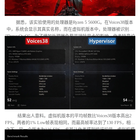
据悉，该实验使用的处理器是Ryzen 5 5600G。在Voices38版本
中，系统会显示其真实名称，而在虚拟机版本中，处理器被识别为
“DenuvOwO”。为了增加处理器负载并排除显卡的影响，作者特意设
置了低分辨率，并将所有图形设置调至“极低”模式。两项测试均在相
同条件下进行：内存完整性和基于虚拟化的安全性（VBS）均已关
闭，并且两轮测试之间电脑甚至没有重启。
结果出人意料。虚拟机版本的平均帧数比Voices38版本高出2
FPS。两者的1% Low帧表现相同，而最高帧率达到了130 FPS，相比
之下，另一个版本为116 FPS。尤其让作者感到惊讶的是，虚拟机模
式下的优化竟如此之好。从理论上讲，额外的虚拟化层应该会给处