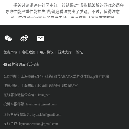
相关讨论迅速在社区走红。该结果对“虚拟机破解的游戏必然会
导致性能严重性能损失”的普遍看法提出了质疑。不过，值得注意的
是，这仅是一次网友的自行实验，因此结果并不具有普遍性。
免责声明
隐私政策
用户协议
游戏大厅
论坛
品牌资源及样式指南
公司地址：上海市静安区万科路888号A6 AYX爱游戏体育app官方网站
注册地址：上海市闵行区南川路666号戊楼1688室
在线客服微信公众号：leyu_net
投诉举报邮箱: leyutousu@gmail.com
IP衍生&授权业务: leyux.lab@gmail.com
发行合作: leyucooperation@gmail.com