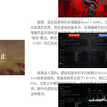
据悉，该实验使用的处理器是Ryzen 5 5600G。
示其真实名称，而在虚拟机版本中，处理器被识别为“D
理器负载并排除显卡的影响，作者特意设置了低分
“极低”模式。两项测试均在相同条件下进行：内存
（VBS）均已关闭，并且两轮测试之间电脑甚至没
结果出人意料。虚拟机版本的平均帧数比Voices3
Low帧表现相同，而最高帧率达到了130 FPS，相比
FPS。尤其让作者感到惊讶的是，虚拟机模式下的
讲，额外的虚拟化层应该会给处理器带来负担并降
这种情况。