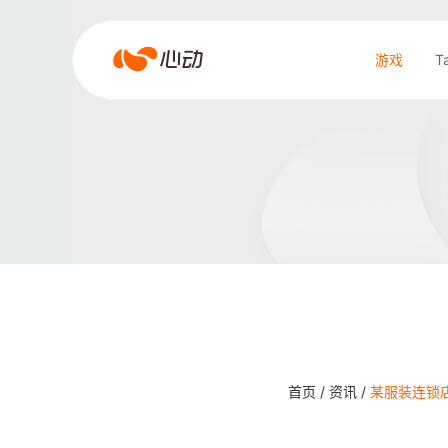
爱
游戏
T
游
戏
搜索结果
app
体
育
首页 /
资讯 /
某服装连锁店