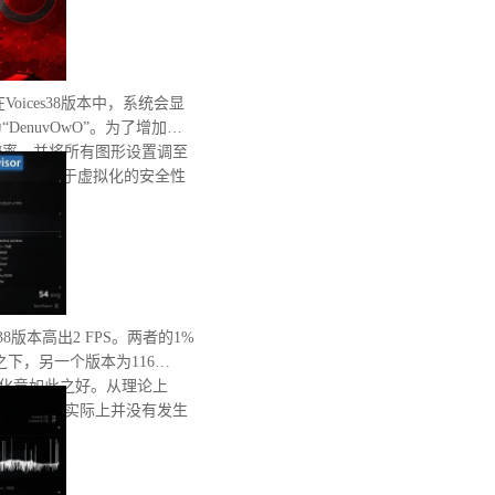
在Voices38版本中，系统会显
enuvOwO”。为了增加处
辨率，并将所有图形设置调至
完整性和基于虚拟化的安全性
有重启。
8版本高出2 FPS。两者的1%
之下，另一个版本为116
优化竟如此之好。从理论上
低性能，但实际上并没有发生