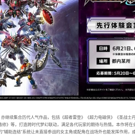
》亦继续集合历代人气作品，包括《超者雷登》《超力电磁侠》《圣战士
复活的鲁路修》等，打造跨时代梦幻联动，满足各代玩家的期待与热情。本作将
的“辅助连结”系统让未直接参战的女主角或配角在战场外也能发挥作用，