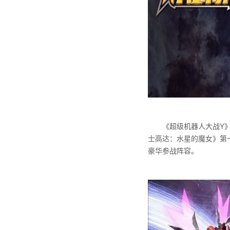
《超级机器人大战Y》
士高达：水星的魔女》第
豪华参战阵容。