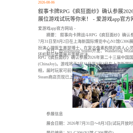
2026-08-06
叙事卡牌RPG《疯狂面纱》确认参展2026 Chi
展位游戏试玩等你来！ - 爱游戏app官方
爱游戏app官方网站 -
摘要： 叙事向卡牌战斗RPG《疯狂面纱》确认参展Ch
7月31日至8月2日在上海新国际博览中心N1馆G30
扮演心理医生墨瑟博士，在复古像素构筑的病人心
近日，由Stormling Studio开发、Wandering
环机制与梦魇展开策略对决。
RPG《疯狂面纱》确认参展2026年第二十三届中
(ChinaJoy)。游戏将于7月31日至8月2日在上海新
相，届时玩家可前往蜗牛游戏展台亲身体验试玩De
Steam商店页现已上线，玩家可提前加入愿望单。
参展信息
展会日期：2026年7月31日～8月3日(试玩开放时
展位编号：N1-G306(N1馆 G306展位)