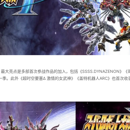
最大亮点是多部首次参战作品的加入，包括《SSSS.DYNAZENON》
一季。此外《超时空要塞Δ 激情的女武神》《盖特机器人ARC》也首次收