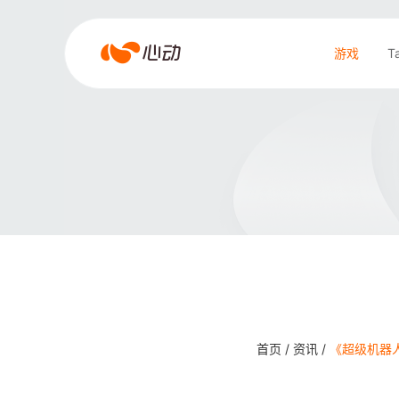
爱
游戏
T
游
戏
搜索结果
app
体
育
首页 /
资讯 /
《超级机器人