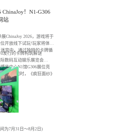
naJoy！N1-G306
网站
inaJoy 2026，游戏将于
6展位开放线下试玩!玩家将体验
灵迷宫中，通过独特的卡牌循
 Wizard发行的卡牌构筑解谜
国国际数码互动娱乐展览会
国际博览中心N1馆G306展位亮
mo。与此同时，《疯狂面纱》
间为7月31日～8月2日)